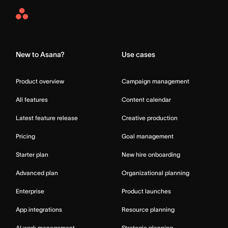
Asana
Home
New to Asana?
Use cases
Product overview
Campaign management
All features
Content calendar
Latest feature release
Creative production
Pricing
Goal management
Starter plan
New hire onboarding
Advanced plan
Organizational planning
Enterprise
Product launches
App integrations
Resource planning
AI work management
Strategic planning