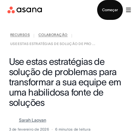
Falar com Vendas
Começar
RECURSOS
COLABORAÇÃO
|
|
USE ESTAS ESTRATÉGIAS DE SOLUÇÃO DE PRO ...
Use estas estratégias de
solução de problemas para
transformar a sua equipe em
uma habilidosa fonte de
soluções
Sarah Laoyan
3 de fevereiro de 2026
6
minutos de leitura