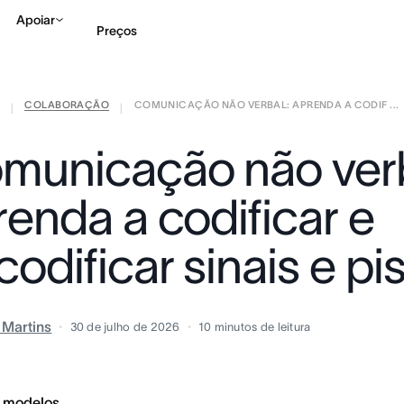
Apoiar
Preços
COLABORAÇÃO
COMUNICAÇÃO NÃO VERBAL: APRENDA A CODIF ...
Falar com Vendas
Ve
|
|
municação não verb
renda a codificar e
odificar sinais e pi
a Martins
30 de julho de 2026
10
minutos de leitura
 modelos