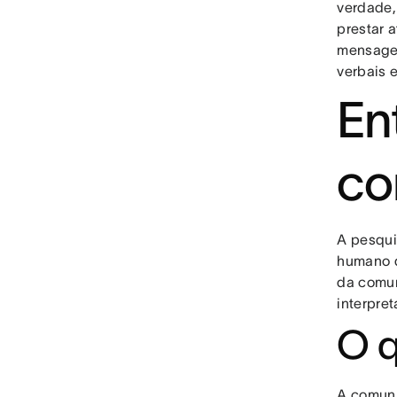
verdade,
prestar 
mensagen
verbais 
En
co
A pesqui
humano d
da comun
interpre
O q
A comuni