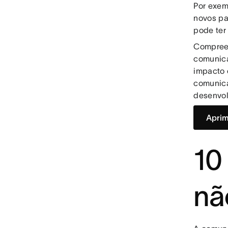
Por exem
novos pa
pode ter
Compreen
comunica
impacto 
comunica
desenvo
Aprim
10
nã