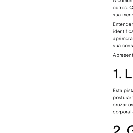
A comuni
outros. 
sua mens
Entender
identifi
aprimora
sua cons
Apresent
1. 
Esta pist
postura:
cruzar o
corporal
2. 