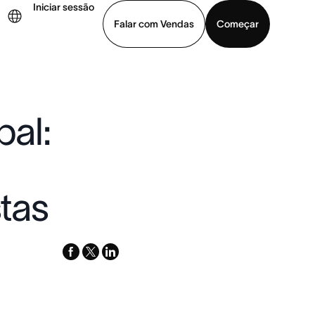
Iniciar sessão
Falar com Vendas
Começar
ja uma demonstração
Baixar o aplicativo
al:
stas
facebook
x-
linkedin
twitter