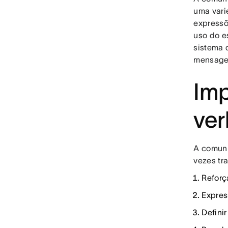
uma vari
expressõ
uso do e
sistema 
mensagen
Imp
ver
A comuni
vezes tr
Reforç
Expres
Defini