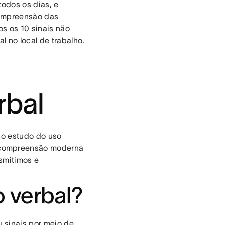
todos os dias, e
compreensão das
s os 10 sinais não
 no local de trabalho.
rbal
 o estudo do uso
 compreensão moderna
smitimos e
 verbal?
 sinais por meio de