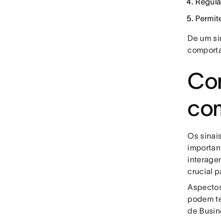
Regula
Permit
De um si
comporta
Com
com
Os sinai
importan
interage
crucial 
Aspectos
podem te
de Busin