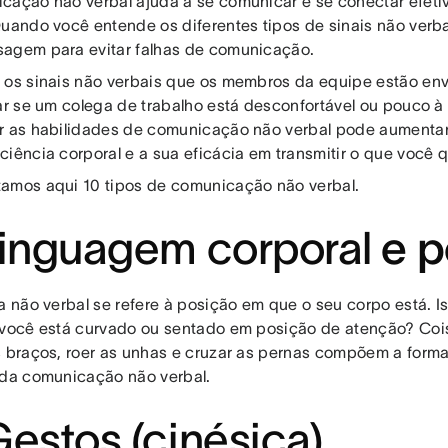
cação não verbal ajuda a se comunicar e se conectar efet
Quando você entende os diferentes tipos de sinais não verb
agem para evitar falhas de comunicação.
 os sinais não verbais que os membros da equipe estão en
car se um colega de trabalho está desconfortável ou pouco à
r as habilidades de comunicação não verbal pode aumentar
ciência corporal e a sua eficácia em transmitir o que você q
amos aqui 10 tipos de comunicação não verbal.
Linguagem corporal
e p
a não verbal se refere à posição em que o seu corpo está. Is
 você está curvado ou sentado em posição de atenção? Coi
s braços, roer as unhas e cruzar as pernas compõem a form
 da comunicação não verbal.
Gestos (cinésica)