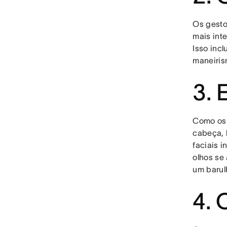
Os gesto
mais int
Isso inc
maneiris
3. 
Como os 
cabeça, 
faciais 
olhos se
um barulh
4. 