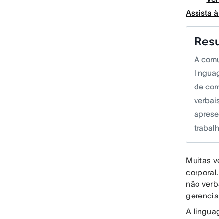
Assista 
Res
A comu
linguag
de com
verbais
aprese
trabalh
Muitas v
corporal
não verba
gerencia
A lingua