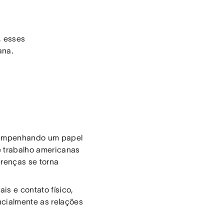
, esses
ana.
desempenhando um papel
e trabalho americanas
erenças se torna
s e contato físico,
ncialmente as relações