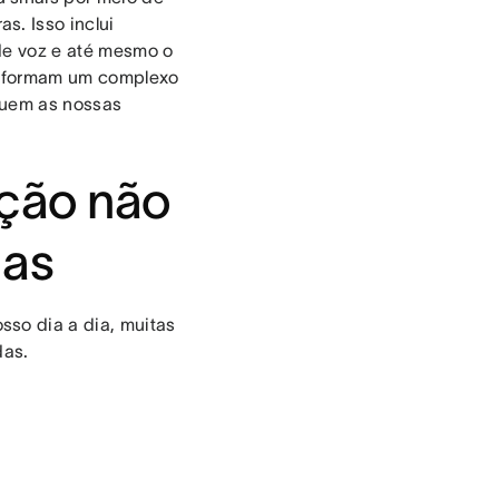
s. Isso inclui
 de voz e até mesmo o
l formam um complexo
tuem as nossas
ção não
ias
so dia a dia, muitas
das.