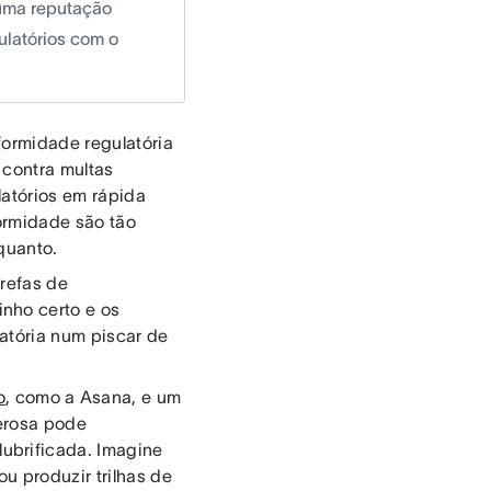
 uma reputação
ulatórios com o
formidade regulatória
 contra multas
latórios em rápida
ormidade são tão
 quanto.
refas de
nho certo e os
atória num piscar de
o
, como a Asana, e um
erosa pode
ubrificada. Imagine
u produzir trilhas de