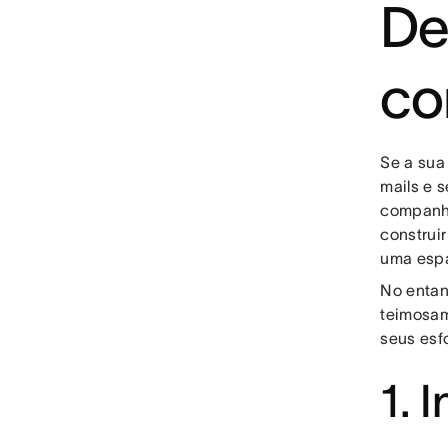
De
co
Se a sua
mails e 
companhi
construi
uma espá
No entan
teimosam
seus esf
1. 