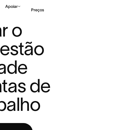
Apoiar
Preços
OFTWARE DE GESTÃO DE C ...
 o 
Falar com Vendas
Ve
estão 
ade 
tas de 
balho