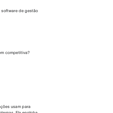
 software de gestão
em competitiva?
zações usam para
internas. Ela engloba