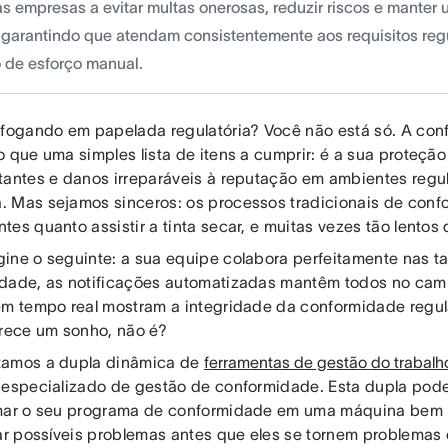
as empresas a evitar multas onerosas, reduzir riscos e manter
, garantindo que atendam consistentemente aos requisitos reg
 de esforço manual.
afogando em papelada regulatória? Você não está só. A con
o que uma simples lista de itens a cumprir: é a sua proteção
tantes e danos irreparáveis à reputação em ambientes regu
 Mas sejamos sinceros: os processos tradicionais de conf
es quanto assistir a tinta secar, e muitas vezes tão lentos
ine o seguinte: a sua equipe colabora perfeitamente nas ta
dade, as notificações automatizadas mantêm todos no cami
em tempo real mostram a integridade da conformidade regul
arece um sonho, não é?
tamos a dupla dinâmica de
ferramentas de gestão do trabalh
 especializado de gestão de conformidade. Esta dupla pod
mar o seu programa de conformidade em uma máquina bem l
car possíveis problemas antes que eles se tornem problemas o