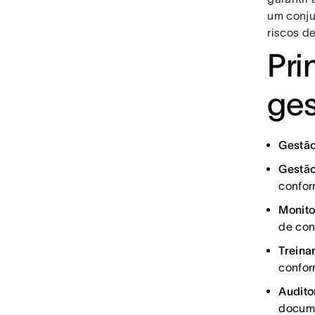
um conjun
riscos d
Pri
ges
Gestão
Gestão
confo
Monito
de con
Treina
confo
Audito
docum