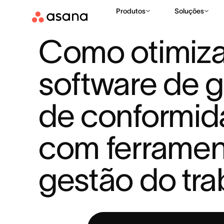
Produtos
Soluções
RECURSOS
GESTÃO DO TRABALHO
COMO OTIMIZAR O S
|
|
Como otimizar
software de g
de conformid
com ferramen
gestão do tra