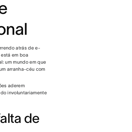
e
onal
rrendo atrás de e-
ê está em boa
nal: um mundo em que
r um arranha-céu com
ções aderem
do involuntariamente
falta de