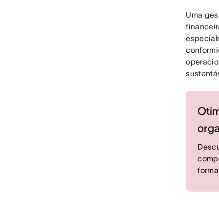
Uma gest
financei
especial
conformi
operacio
sustentá
Otim
org
Descu
compl
forma