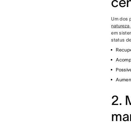
cen
Um dos p
natureza 
em siste
status d
Recupe
Acompa
Possív
Aument
2. 
ma