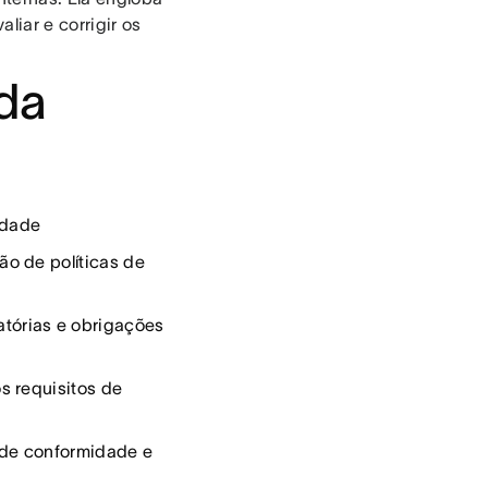
liar e corrigir os
 da
idade
o de políticas de
órias e obrigações
s requisitos de
 de conformidade e