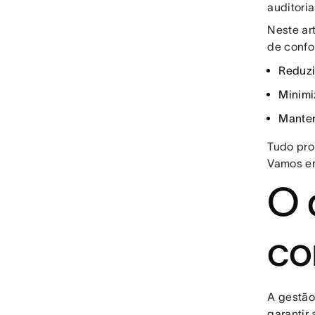
auditoria
Neste ar
de confo
Reduzi
Minimi
Manter
Tudo pro
Vamos en
O 
co
A gestão
garantir 