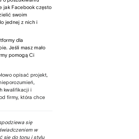
kie jak Facebook często
zielić swoim
o jednej z nich i
tformy dla
pie. Jeśli masz mało
ormy pomogą Ci
ółowo opisać projekt,
 nieporozumień,
kwalifikacji i
d firmy, która chce
 spodziewa się
oświadczeniem w
się do tonu i stylu