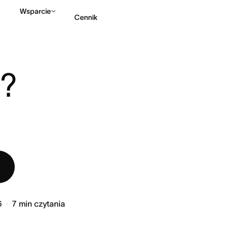
Wsparcie
Cennik
LANCERAMI? ZACZNIJ TUTAJ.
Kontakt ze sprzedażą
? 
6
7
min czytania