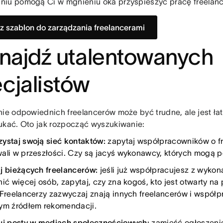
iu pomogą Ci w mgnieniu oka przyspieszyć pracę freelan
z szablon do zarządzania freelancerami
Znajdź utalentowanych
cjalistów
ie odpowiednich freelancerów może być trudne, ale jest łatw
ukać. Oto jak rozpocząć wyszukiwanie:
ystaj swoją sieć kontaktów:
zapytaj współpracowników o fr
ali w przeszłości. Czy są jacyś wykonawcy, których mogą 
j bieżących freelancerów:
jeśli już współpracujesz z wyko
nić więcej osób, zapytaj, czy zna kogoś, kto jest otwarty n
 Freelancerzy zazwyczaj znają innych freelancerów i współpr
ym źródłem rekomendacji.
uj posty w mediach społecznościowych:
zamieść ogłoszeni