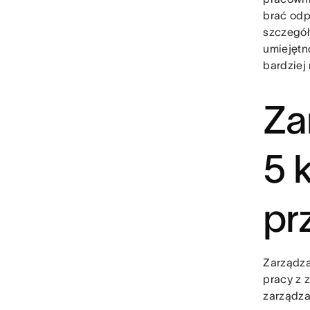
brać odp
szczegół
umiejętn
bardziej
Za
5 
pr
Zarządza
pracy z 
zarządza