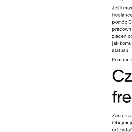
Jeśli ma
freelanc
pomóc C
pracown
zlecenio
jak komu
statusu.
Pomocne 
Cz
fr
Zarządza
Obejmuje
od zadań