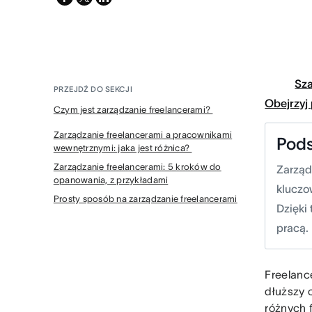
twitter
Sz
PRZEJDŹ DO SEKCJI
Obejrzyj
Czym jest zarządzanie freelancerami?
Zarządzanie freelancerami a pracownikami
Pod
wewnętrznymi: jaka jest różnica?
Zarządzanie freelancerami: 5 kroków do
Zarząd
opanowania, z przykładami
kluczo
Prosty sposób na zarządzanie freelancerami
Dzięki
pracą.
Freelanc
dłuższy 
różnych 