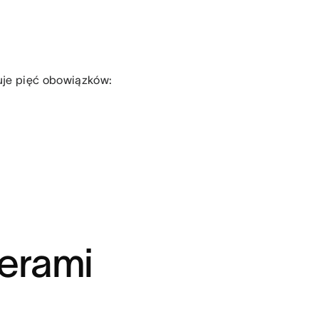
muje pięć obowiązków:
cerami