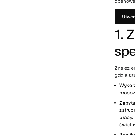
opanowan
Utwór
1. 
spe
Znalezien
gdzie sz
Wykorz
pracow
Zapyta
zatrud
pracy.
świetn
Publik