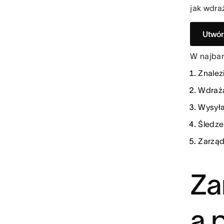
jak wdra
Utwór
W najbar
Znalez
Wdraża
Wysyła
Śledze
Zarząd
Za
a 