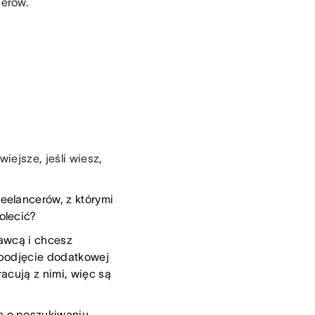
cerów.
iejsze, jeśli wiesz,
eelancerów, z którymi
polecić?
nawcą i chcesz
a podjęcie dodatkowej
acują z nimi, więc są
e o poszukiwaniu