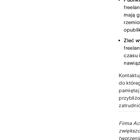
freela
mają g
rzemio
opubli
Zleć w
freela
czasu 
nawiąz
Kontaktu
do które
pamiętaj
przybli
zatrudni
Firma Ac
zwiększo
tworzeni