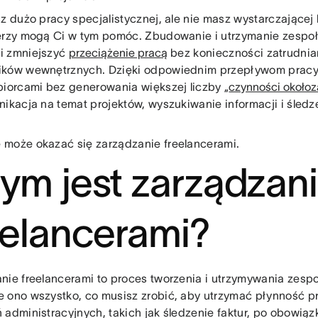
sz dużo pracy specjalistycznej, ale nie masz wystarczającej
erzy mogą Ci w tym pomóc. Zbudowanie i utrzymanie zespo
i zmniejszyć
przeciążenie pracą
bez konieczności zatrudni
ików wewnętrznych. Dzięki odpowiednim przepływom prac
biorcami bez generowania większej liczby „
czynności około
nikacja na temat projektów, wyszukiwanie informacji i śledze
może okazać się zarządzanie freelancerami.
ym jest zarządzan
eelancerami?
nie freelancerami to proces tworzenia i utrzymywania zespo
 ono wszystko, co musisz zrobić, aby utrzymać płynność p
 administracyjnych, takich jak śledzenie faktur, po obowiąz