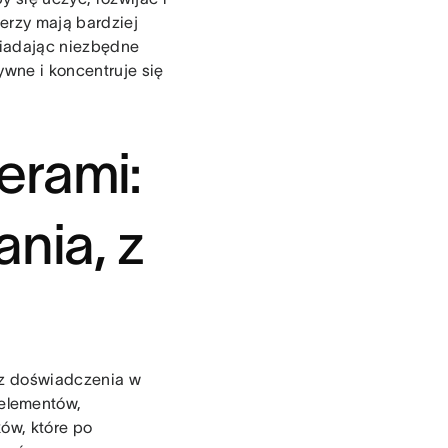
cerzy mają bardziej
siadając niezbędne
ywne i koncentruje się
erami:
nia, z
sz doświadczenia w
elementów,
ów, które po