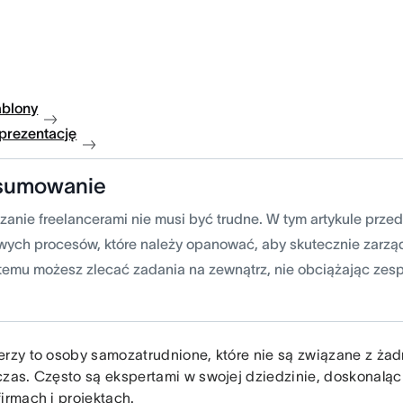
ablony
 prezentację
sumowanie
zanie freelancerami nie musi być trudne. W tym artykule prze
wych procesów, które należy opanować, aby skutecznie zarzą
 temu możesz zlecać zadania na zewnątrz, nie obciążając ze
erzy to osoby samozatrudnione, które nie są związane z ża
czas. Często są ekspertami w swojej dziedzinie, doskonaląc
firmach i projektach.