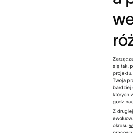
we
ró
Zarządza
się tak,
projektu
Twoja pr
bardziej
których 
godzinac
Z drugiej
ewoluowa
okresu
w
pracowni