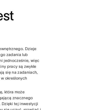
est
wewnętrznego. Dzieje
ego zadania lub
mi jednocześnie, więc
iny pracy są zwykle
ją się na zadaniach,
i w określonych
lę, która może
agającą znacznego
 Dzięki tej inwestycji
 się uczyć, rozwijać i