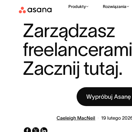
Produkty
Rozwiązania
ZASOBY
ZARZĄDZANIE PROJEKTAMI
ZARZĄDZASZ FREE
|
|
Zarządzasz 
freelancerami
Zacznij tutaj.
Wypróbuj Asanę
Caeleigh MacNeil
19 lutego 202
facebook
x-
linkedin