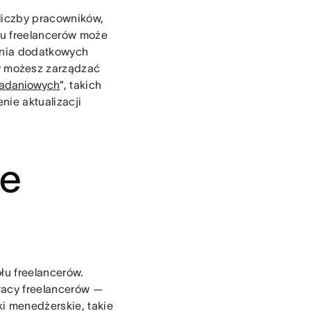
 liczby pracowników,
łu freelancerów może
ania dodatkowych
y możesz zarządzać
zadaniowych
”, takich
nie aktualizacji
ie
łu freelancerów.
racy freelancerów —
ki menedżerskie, takie