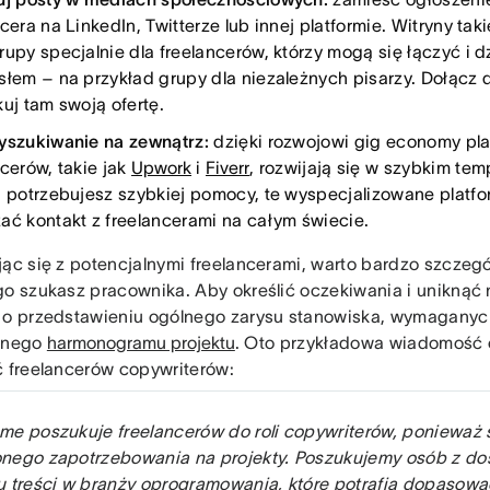
ncera na LinkedIn, Twitterze lub innej platformie. Witryny ta
rupy specjalnie dla freelancerów, którzy mogą się łączyć i d
słem – na przykład grupy dla niezależnych pisarzy. Dołącz d
kuj tam swoją ofertę.
yszukiwanie na zewnątrz:
dzięki rozwojowi gig economy pla
ncerów, takie jak
Upwork
i
Fiverr
, rozwijają się w szybkim tem
i potrzebujesz szybkiej pomocy, te wyspecjalizowane platf
ać kontakt z freelancerami na całym świecie.
jąc się z potencjalnymi freelancerami, warto bardzo szczeg
go szukasz pracownika. Aby określić oczekiwania i uniknąć
 o przedstawieniu ogólnego zarysu stanowiska, wymaganych 
żonego
harmonogramu projektu
. Oto przykładowa wiadomość o
ć freelancerów copywriterów:
me poszukuje freelancerów do roli copywriterów, ponieważ
nego zapotrzebowania na projekty. Poszukujemy osób z d
u treści w branży oprogramowania, które potrafią dopasować 