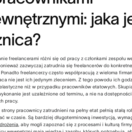
wnętrznymi: jaka j
żnica?
nie freelancerami różni się od pracy z członkami zespołu 
 ponieważ zazwyczaj zatrudnia się freelancerów do konkretn
. Ponadto freelancerzy często współpracują z wieloma firma
aca nie jest ich jedynym zleceniem. Z tego powodu ich godz
 elastyczne niż w przypadku pracowników etatowych. Skupia
wykonanie jest uzależnione od terminu, a nie na dostępnośc
h pracy.
 strony pracownicy zatrudnieni na pełny etat pełnią stałą ro
ć w czasie. Są bardziej długoterminową inwestycją, wym
drożenia
, aby mogli zapoznać się z procesami i kulturą firmy.
cy wewnętrzni mają wiedzę i zasoby, których potrzebują, aby