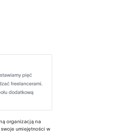
dstawiamy pięć
dzać freelancerami.
społu dodatkową
dną organizacją na
 swoje umiejętności w