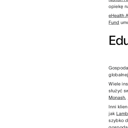
opiekę n
eHealth A
Fund
umo
Ed
Gospodar
globalne
Wiele in
służyć s
Monash
,
Inni kli
jak
Lamb
szybko d
gospodar