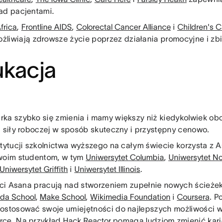
ad pacjentami.
frica
,
Frontline AIDS
,
Colorectal Cancer Alliance
i
Children's 
żliwiają zdrowsze życie poprzez działania promocyjne i zb
ukacja
ka szybko się zmienia i mamy większy niż kiedykolwiek o
j siły roboczej w sposób skuteczny i przystępny cenowo.
stytucji szkolnictwa wyższego na całym świecie korzysta z A
woim studentom, w tym
Uniwersytet Columbia
,
Uniwersytet No
Uniwersytet Griffith
i
Uniwersytet Illinois
.
enci Asana pracują nad stworzeniem zupełnie nowych ścieże
da School
,
Make School
,
Wikimedia Foundation
i
Coursera
. P
ostosować swoje umiejętności do najlepszych możliwości 
ce. Na przykład
Hack Reactor
pomaga ludziom zmienić karie