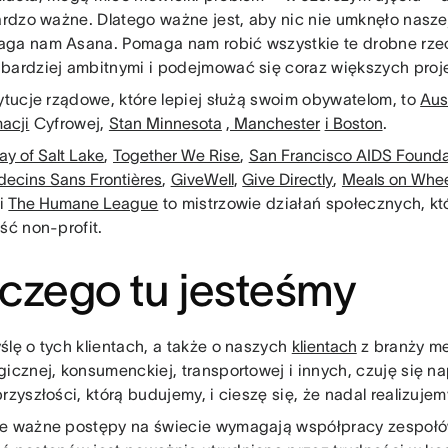
bardzo ważne. Dlatego ważne jest, aby nic nie umknęło nasz
ga nam Asana. Pomaga nam robić wszystkie te drobne rzec
bardziej ambitnymi i podejmować się coraz większych proj
tytucje rządowe, które lepiej służą swoim obywatelom, to
Aus
acji
Cyfrowej,
Stan Minnesota
, Manchester
i Boston
.
y of Salt Lake
,
Together We Rise
,
San Francisco AIDS Founda
ecins Sans Frontières
,
GiveWell
,
Give Directly
,
Meals on Whee
i
The Humane League
to mistrzowie działań społecznych, k
ość non-profit.
czego tu jesteśmy
ślę o tych klientach, a także o naszych
klientach
z branży me
gicznej, konsumenckiej, transportowej i innych, czuję się 
rzyszłości, którą budujemy, i cieszę się, że nadal realizuje
e ważne postępy na świecie wymagają współpracy zespołó