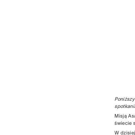
Poniższy
spotkani
Misją As
świecie 
W dzisie