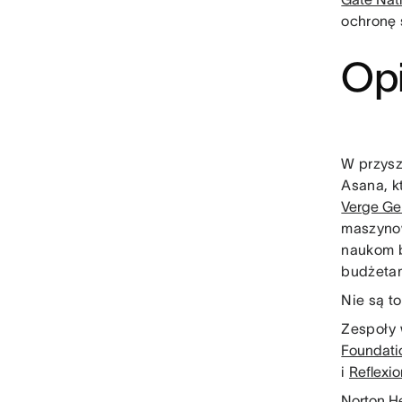
ochronę 
Op
W przysz
Asana, k
Verge G
maszyn
naukom 
budżetam
Nie są t
Zespoły
Foundati
i
Reflexio
Norton H