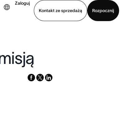
Zaloguj
Kontakt ze sprzedażą
Rozpocznij
Wyświetl prezentację
Pobierz aplikację
misją
facebook
x-
linkedin
twitter