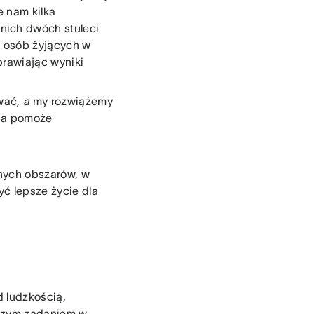
e nam kilka
tnich dwóch stuleci
ę osób żyjących w
prawiając wyniki
ywać
, a
my rozwiążemy
ana pomoże
nych obszarów, w
ć lepsze życie dla
 ludzkością,
aszym zadaniem w