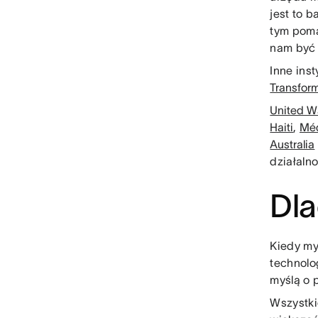
jest to 
tym poma
nam być 
Inne ins
Transform
United Wa
Haiti
,
Méd
Australia
działaln
Dla
Kiedy my
technolo
myślą o p
Wszystki