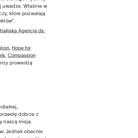
ej uwadze. Właśnie w
zy, które pozwalają
ektów”.
tralijska Agencja ds.
tion
,
Hope for
ls
,
Compassion
tórzy prowadzą
dialnej,
naprawdę dobrze z
my naszą misję.
w. Jednak obecnie