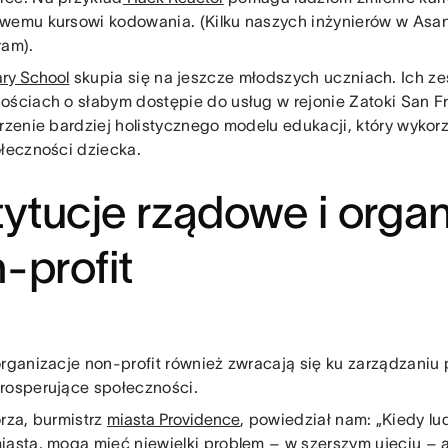
wemu kursowi kodowania. (Kilku naszych inżynierów w Asan
ram).
ary School
skupia się na jeszcze młodszych uczniach. Ich ze
ościach o słabym dostępie do usług w rejonie Zatoki San Fr
orzenie bardziej holistycznego modelu edukacji, który wykor
ołeczności dziecka.
tytucje rządowe i orga
-profit
organizacje non-profit również zwracają się ku zarządzani
rosperujące społeczności.
orza, burmistrz
miasta Providence
, powiedział nam: „Kiedy l
iasta, mogą mieć niewielki problem – w szerszym ujęciu – 