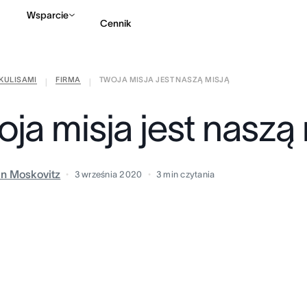
Wsparcie
Cennik
KULISAMI
FIRMA
TWOJA MISJA JEST NASZĄ MISJĄ
Kontakt ze sprzedażą
|
|
ja misja jest naszą 
in Moskovitz
3 września 2020
3
min czytania