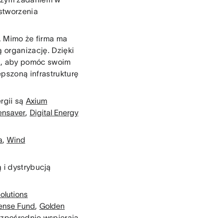
stworzenia
. Mimo że firma ma
 organizację. Dzięki
ej, aby pomóc swoim
pszoną infrastrukturę
rgii są
Axium
ensaver
,
Digital Energy
a
,
Wind
 i dystrybucją
olutions
fense Fund
,
Golden
zpośrednio wspierają