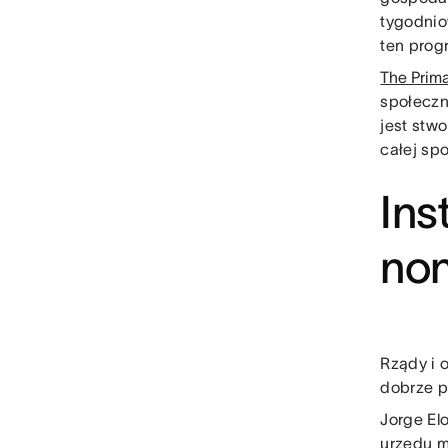
tygodnio
ten prog
The Prim
społeczn
jest stw
całej sp
Ins
non
Rządy i 
dobrze p
Jorge El
urzędu m