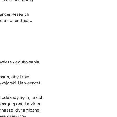
Cancer Research
ieranie funduszy.
bowiązek edukowania
sana, aby lepiej
wojorski
,
Uniwersytet
k edukacyjnych, takich
omagają one ludziom
w naszej dynamicznej
rę dzięki 12-