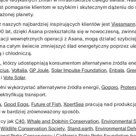
st pomaganie klientom w szybkim i skutecznym dążeniu do 
żonej planety.
 naszych najbardziej inspirujących klientów jest
Viessmann
0 lat, dzięki Asana przekształciła się w nowoczesną, zwinną
acji wewnętrznych operacji z Asana, mogą działać szybci
 na całym świecie zmniejszyć ślad energetyczny poprzez ule
 i chłodniczą.
i, którzy udostępniają konsumentom alternatywne źródła ene
cius
,
Voltalia
,
GP Joule
,
Solar Impulse Foundation
,
Enbala
,
Gre
i
Vote Solar
.
łni wykorzystać alternatywne źródła energii,
Gogoro
,
Proterr
ektryfikują transport.
a
,
Good Eggs
,
Future of Fish
,
XpertSea
pracują nad produkcją
 w bardziej zrównoważony sposób.
acy jak
C40
,
Whale and Dolphin Conservation
,
Environmental S
,
Wildlife Conservation Society
,
Stand.earth
,
Environmental De
ional Parks Conservancy
i
California State Parks Foundation
be