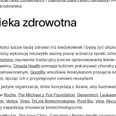
środowiska.
ieka zdrowotna
łości ludzie będą zdrowsi niż kiedykolwiek i będą żyć dłużej
tórzy wykonują niezwykle ważną pracę w branży opieki zdro
enomics
usprawnia tradycyjny proces opracowywania leków 
owemu.
Omada Health
pomaga ludziom pokonywać choroby p
behawioralnym.
GoodRx
umożliwia Amerykanom przejęcie ko
i, łącząc ich z przystępnymi cenowo receptami.
o jedyne organizacje, które korzystają z Asana, aby budowa
 w
Roche
,
The Michael J. Fox Foundation
,
Genentech
,
Leukaem
on
,
Vertex
,
Vireo
,
TriLink Biotechnologies
,
Pivot Bio
,
Virta
,
Recu
n
napędzają innowacje biotechnologiczne.
ealthcare
,
The Iowa Clinic
,
Care Here
i
Parsley Health
zapewnia