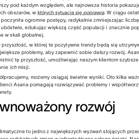
rszy pod każdym względem, ale najnowsza historia pokazuj
ych obszarów, w
których sytuacja się
poprawia
. W ciągu osta
 poczyniła ogromne postępy, radykalnie zmniejszając liczb
 ubóstwie, edukując większą część populacji i znacznie po
e w skali globalnej.
 przyszłość, w której te pozytywne trendy będą się utrzym
jwiększe problemy, aby zapewnić sobie dalszy rozwój. As
istnić tę przyszłość, umożliwiając naszym klientom szybsze
anie
ich
misji.
łpracujemy, możemy osiągaj świetne wyniki. Oto kilka waż
klienci Asana pomagają rozwiązywać problemy i współtworzy
anety.
ównoważony rozwój
limatyczne to jedno z największych wyzwań stojących przed
ce radykalnych zmian w infrastrukturze całego świata. N