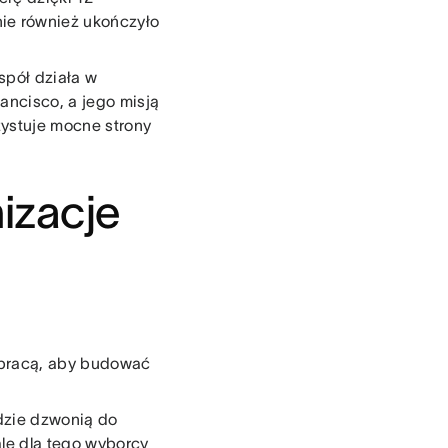
ie również ukończyło
spół działa w
ancisco, a jego misją
zystuje mocne strony
nizacje
u pracą, aby budować
udzie dzwonią do
ale dla tego wyborcy