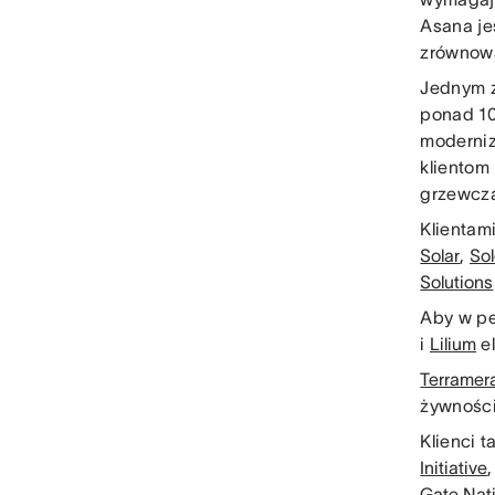
Asana je
zrównowa
Jednym z
ponad 10
moderniz
klientom
grzewczą
Klientam
Solar
,
Sol
Solutions
Aby w pe
i
Lilium
el
Terramer
żywności
Klienci t
Initiative
Gate Nat