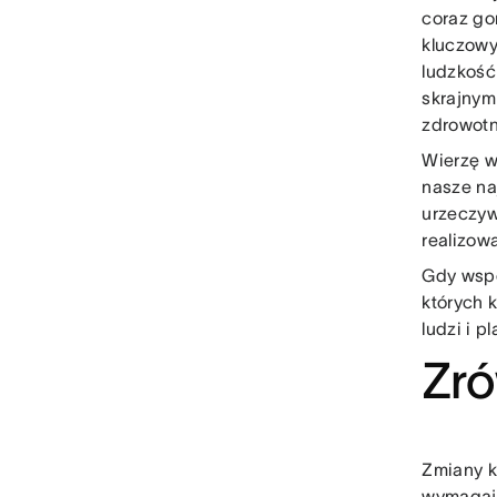
coraz go
kluczow
ludzkość
skrajnym
zdrowotn
Wierzę w
nasze na
urzeczyw
realizow
Gdy wspó
których 
ludzi i pl
Zr
Zmiany k
wymagają