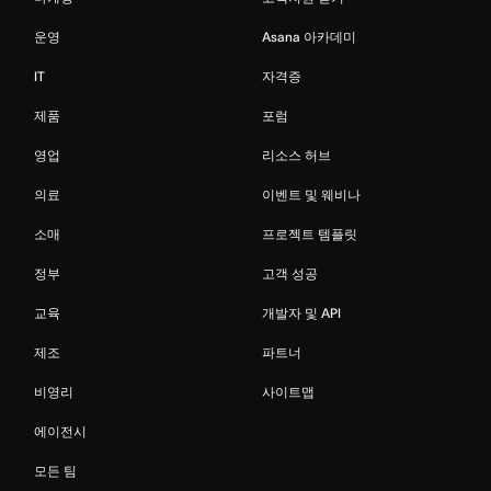
운영
Asana 아카데미
IT
자격증
제품
포럼
영업
리소스 허브
의료
이벤트 및 웨비나
소매
프로젝트 템플릿
정부
고객 성공
교육
개발자 및 API
제조
파트너
비영리
사이트맵
에이전시
모든 팀