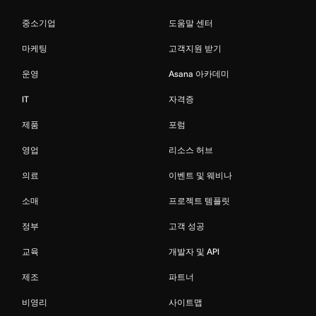
중소기업
도움말 센터
마케팅
고객지원 받기
운영
Asana 아카데미
IT
자격증
제품
포럼
영업
리소스 허브
의료
이벤트 및 웨비나
소매
프로젝트 템플릿
정부
고객 성공
교육
개발자 및 API
제조
파트너
비영리
사이트맵