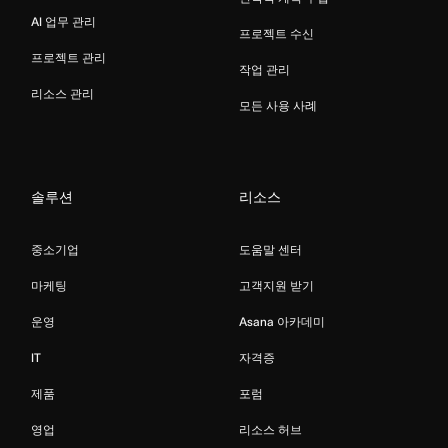
AI 업무 관리
프로젝트 수신
프로젝트 관리
작업 관리
리소스 관리
모든 사용 사례
솔루션
리소스
중소기업
도움말 센터
마케팅
고객지원 받기
운영
Asana 아카데미
IT
자격증
제품
포럼
영업
리소스 허브