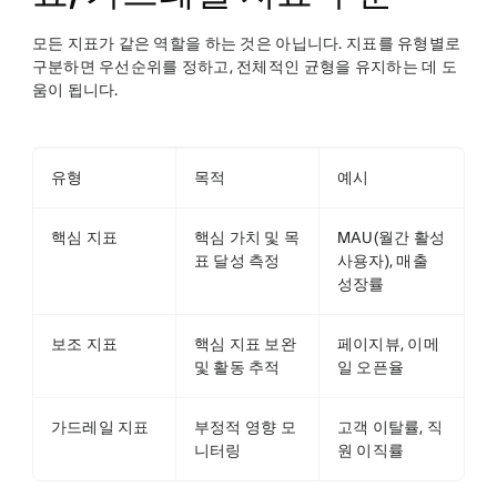
모든 지표가 같은 역할을 하는 것은 아닙니다. 지표를 유형별로
구분하면 우선순위를 정하고, 전체적인 균형을 유지하는 데 도
움이 됩니다.
유형
목적
예시
핵심 지표
핵심 가치 및 목
MAU(월간 활성
표 달성 측정
사용자), 매출
성장률
보조 지표
핵심 지표 보완
페이지뷰, 이메
및 활동 추적
일 오픈율
가드레일 지표
부정적 영향 모
고객 이탈률, 직
니터링
원 이직률