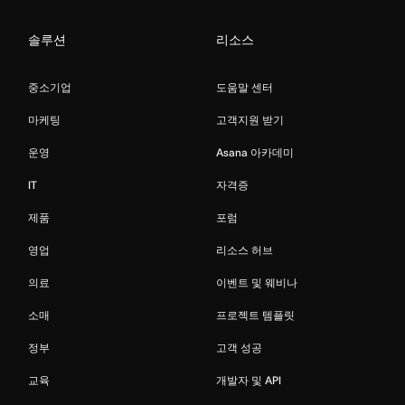
솔루션
리소스
중소기업
도움말 센터
마케팅
고객지원 받기
운영
Asana 아카데미
IT
자격증
제품
포럼
영업
리소스 허브
의료
이벤트 및 웨비나
소매
프로젝트 템플릿
정부
고객 성공
교육
개발자 및 API