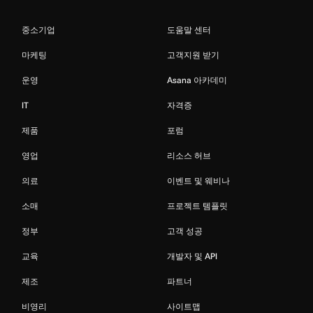
중소기업
도움말 센터
마케팅
고객지원 받기
운영
Asana 아카데미
IT
자격증
제품
포럼
영업
리소스 허브
의료
이벤트 및 웨비나
소매
프로젝트 템플릿
정부
고객 성공
교육
개발자 및 API
제조
파트너
비영리
사이트맵