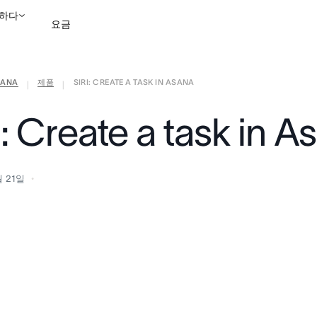
하다
요금
ANA
제품
SIRI: CREATE A TASK IN ASANA
영업팀에 문의
데모 보
|
|
i: Create a task in A
월 21일