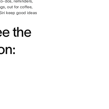
to-dos, reminders,
s, out for coffee,
Siri keep good ideas
ee the
on: