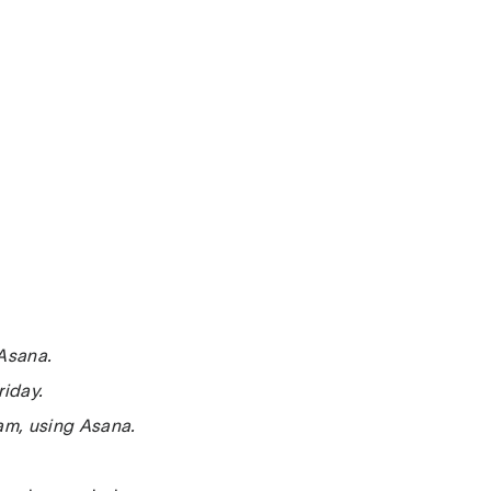
 Asana.
riday.
eam, using Asana.