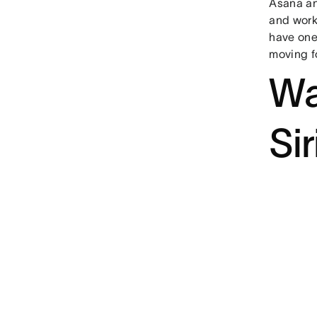
Asana an
and work
have one
moving f
Wa
Sir