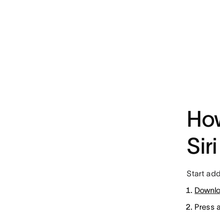
How
Siri
Start add
Downlo
Press 