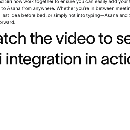
d Siri now work together to ensure you can easily add your 
 to Asana from anywhere. Whether you’re in between meeting
 last idea before bed, or simply not into typing—Asana and 
orward.
tch the video to s
i integration in acti