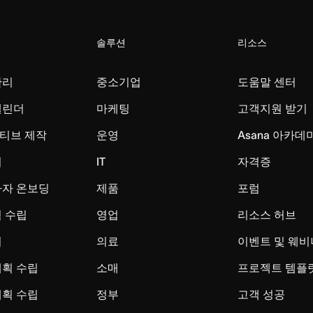
솔루션
리소스
관리
중소기업
도움말 센터
캘린더
마케팅
고객지원 받기
티브 제작
운영
Asana 아카데
리
IT
자격증
사자 온보딩
제품
포럼
 수립
영업
리소스 허브
시
의료
이벤트 및 웨비
계획 수립
소매
프로젝트 템플
계획 수립
정부
고객 성공