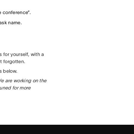
e conference”.
task name.
s for yourself, with a
 forgotten.
s below.
 We are working on the
tuned for more