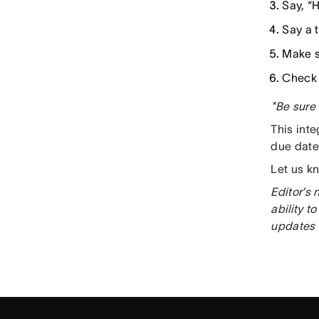
Say, “H
Say a 
Make s
Check 
*Be sure 
This int
due date
Let us k
Editor’s 
ability 
updates 