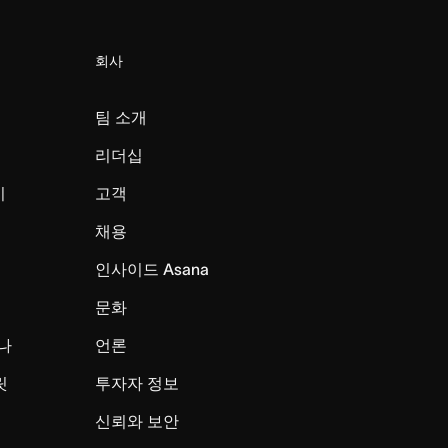
회사
팀 소개
리더십
미
고객
채용
인사이드 Asana
문화
나
언론
릿
투자자 정보
신뢰와 보안