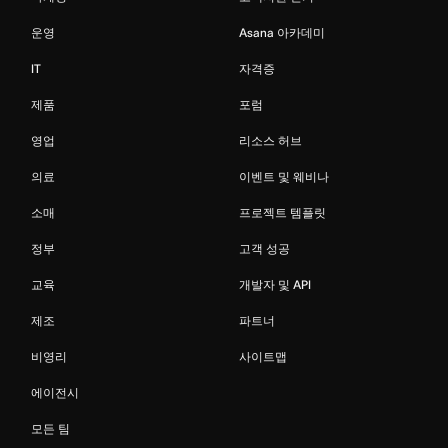
운영
Asana 아카데미
IT
자격증
제품
포럼
영업
리소스 허브
의료
이벤트 및 웨비나
소매
프로젝트 템플릿
정부
고객 성공
교육
개발자 및 API
제조
파트너
비영리
사이트맵
에이전시
모든 팀