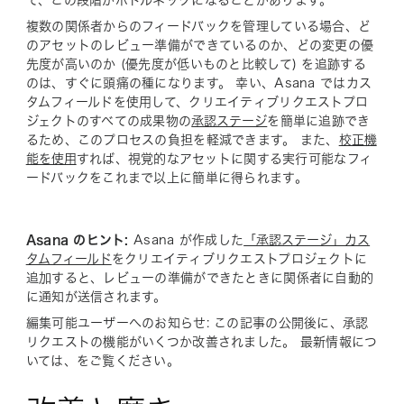
て、この段階がボトルネックになることがあります。
複数の関係者からのフィードバックを管理している場合、ど
のアセットのレビュー準備ができているのか、どの変更の優
先度が高いのか (優先度が低いものと比較して) を追跡する
のは、すぐに頭痛の種になります。 幸い、Asana ではカス
タムフィールドを使用して、クリエイティブリクエストプロ
ジェクトのすべての成果物の
承認ステージ
を簡単に追跡でき
るため、このプロセスの負担を軽減できます。 また、
校正機
能を使用
すれば、視覚的なアセットに関する実行可能なフィ
ードバックをこれまで以上に簡単に得られます。
Asana のヒント:
Asana が作成した
「承認ステージ」カス
タムフィールド
をクリエイティブリクエストプロジェクトに
追加すると、レビューの準備ができたときに関係者に自動的
に通知が送信されます。
編集可能ユーザーへのお知らせ: この記事の公開後に、承認
リクエストの機能がいくつか改善されました。 最新情報につ
いては、
をご覧ください。