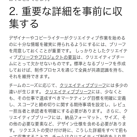
2. 重要な詳細を事前に収
集する
デザイナーやコピーライターがクリエイティブ作業を始める
のに十分な情報を確実に得られるようにするには、ブリーフ
を用意しておくことが重要です。 しっかりとしたクリエイテ
ィブ
ブリーフやプロジェクトの要旨
は、クリエイティブチー
ムにとって欠かせないものです。標準となるブリーフを作成
しておけば、制作プロセスを通じて全員が共通認識を持ち、
それを維持できます。
チームのニーズに応じて、
クリエイティブブリーフ
には多少の
違いが生じます。
クリエイティブブリーフ
には、少なくと
も、その仕事で達成すべきマーケティング目標を明確に定義
し、スコープと締め切りに関する期待事項を設定し、レビュ
ー担当者と承認者を明確にする必要があります。 さらに、ク
リエイティブブリーフには、納品フォーマット、サイズ、そ
の他の必要な要素など、デザイン仕様を含める必要がありま
す。 リクエストの受け付け時に、こうした詳細をすべて前も
って収集することで、チームはクリエイティブ制作をより早