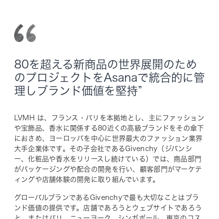
80を超える新商品の世界展開のため
のプロジェクトをAsanaで統合的に管
理しブランド価値を堅持”
LVMH は、フランス・パリを本拠地とし、主にファッション
や宝飾品、香水に関係する80近くの高級ブランドをその傘下
におさめ、ヨーロッパを中心に世界最大のファッション業界
大手企業体です。その子会社であるGivenchy（ジバンシ
ー、化粧品や香水をリリースし続けている）では、商品部門
がパッケージングや配合の開発を行い、顧客部門がマーケテ
ィングや店舗体験の開発に取り組んでいます。
グローバルブランであるGivenchyで最も大切なことはブラ
ンド価値の提供です。店舗であろうとウェブサイトであろう
と、またはパリ、ニューヨーク、シンガポール、東京のコス