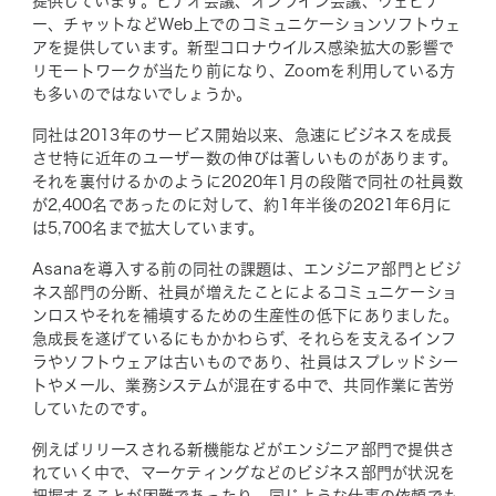
提供しています。ビデオ会議、オンライン会議、ウェビナ
ー、チャットなどWeb上でのコミュニケーションソフトウェ
アを提供しています。新型コロナウイルス感染拡大の影響で
リモートワークが当たり前になり、Zoomを利用している方
も多いのではないでしょうか。
同社は2013年のサービス開始以来、急速にビジネスを成長
させ特に近年のユーザー数の伸びは著しいものがあります。
それを裏付けるかのように2020年1月の段階で同社の社員数
が2,400名であったのに対して、約1年半後の2021年6月に
は5,700名まで拡大しています。
Asanaを導入する前の同社の課題は、エンジニア部門とビジ
ネス部門の分断、社員が増えたことによるコミュニケーショ
ンロスやそれを補填するための生産性の低下にありました。
急成長を遂げているにもかかわらず、それらを支えるインフ
ラやソフトウェアは古いものであり、社員はスプレッドシー
トやメール、業務システムが混在する中で、共同作業に苦労
していたのです。
例えばリリースされる新機能などがエンジニア部門で提供さ
れていく中で、マーケティングなどのビジネス部門が状況を
把握することが困難であったり、同じような仕事の依頼でも