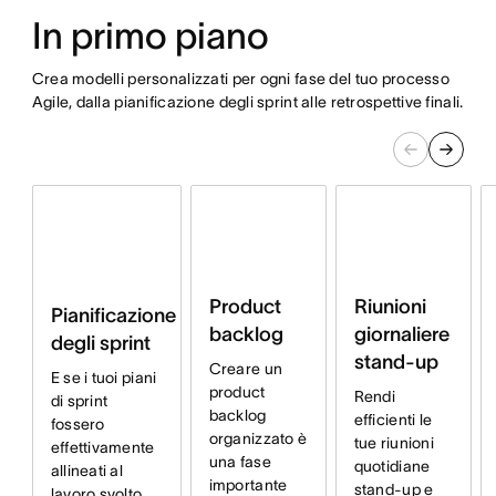
In primo piano
Crea modelli personalizzati per ogni fase del tuo processo
Agile, dalla pianificazione degli sprint alle retrospettive finali.
Product
Riunioni
Pianificazione
backlog
giornaliere
degli sprint
stand-up
Creare un
E se i tuoi piani
product
Rendi
di sprint
backlog
efficienti le
fossero
organizzato è
tue riunioni
effettivamente
una fase
quotidiane
allineati al
importante
stand-up e
lavoro svolto