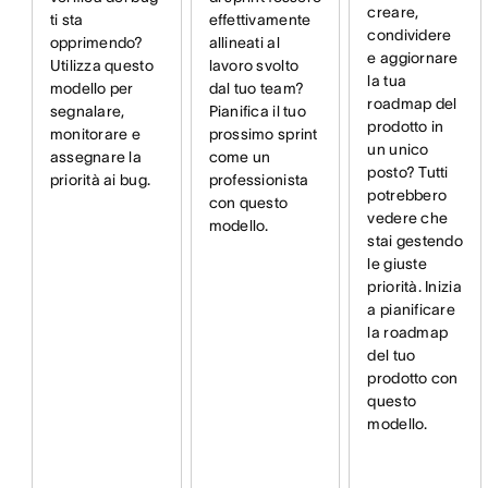
creare,
ti sta
effettivamente
condividere
opprimendo?
allineati al
e aggiornare
Utilizza questo
lavoro svolto
la tua
modello per
dal tuo team?
roadmap del
segnalare,
Pianifica il tuo
prodotto in
monitorare e
prossimo sprint
un unico
assegnare la
come un
posto? Tutti
priorità ai bug.
professionista
potrebbero
con questo
vedere che
modello.
stai gestendo
le giuste
priorità. Inizia
a pianificare
la roadmap
del tuo
prodotto con
questo
modello.