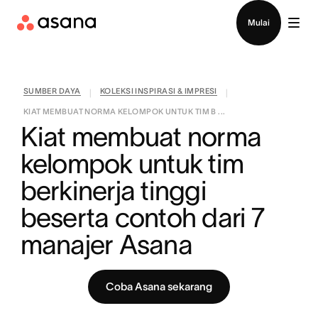
Hubungi penjualan
Mulai
SUMBER DAYA
KOLEKSI INSPIRASI & IMPRESI
|
|
KIAT MEMBUAT NORMA KELOMPOK UNTUK TIM B ...
Kiat membuat norma 
kelompok untuk tim 
berkinerja tinggi 
beserta contoh dari 7 
manajer Asana
Coba Asana sekarang