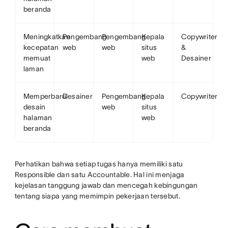
beranda
Meningkatkan
Pengembang
Pengembang
Kepala
Copywriter
kecepatan
web
web
situs
&
memuat
web
Desainer
laman
Memperbarui
Desainer
Pengembang
Kepala
Copywriter
desain
web
situs
halaman
web
beranda
Perhatikan bahwa setiap tugas hanya memiliki satu
Responsible dan satu Accountable. Hal ini menjaga
kejelasan tanggung jawab dan mencegah kebingungan
tentang siapa yang memimpin pekerjaan tersebut.