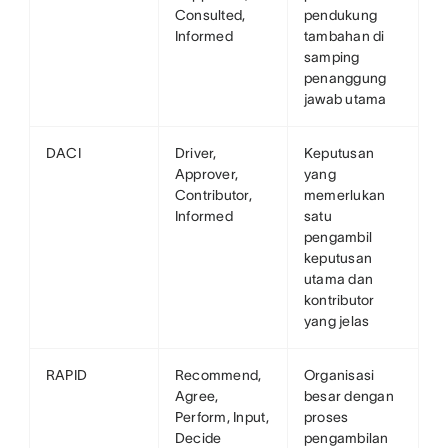
Consulted,
pendukung
Informed
tambahan di
samping
penanggung
jawab utama
DACI
Driver,
Keputusan
Approver,
yang
Contributor,
memerlukan
Informed
satu
pengambil
keputusan
utama dan
kontributor
yang jelas
RAPID
Recommend,
Organisasi
Agree,
besar dengan
Perform, Input,
proses
Decide
pengambilan