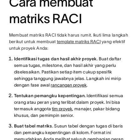
Cara membuat
matriks RACI
Membuat matriks RACI tidak harus rumit. Ikuti lima langkah
berikut untuk membuat
template matriks RACI
yang efektif
untuk proyek Anda:
Identifikasi tugas dan hasil akhir proyek.
Buat daftar
semua tugas, milestone, dan hasil akhir yang perlu
diselesaikan. Pastikan setiap item cukup spesifik
sehingga tanggung jawabnya jelas. Langkah ini mirip
dengan fase awal
rancangan proyek
.
Tentukan pemangku kepentingan.
Identifikasi semua
orang atau peran yang terlibat dalam proyek. Ini bisa
termasuk anggota
tim proyek
, manajer, pakar bidang
khusus, dan pemimpin senior.
Buat tabel matriks.
Susun tabel dengan tugas di baris
dan pemangku kepentingan di kolom. Format ini
memudahkan Anda melihat seluruh pembagian peran