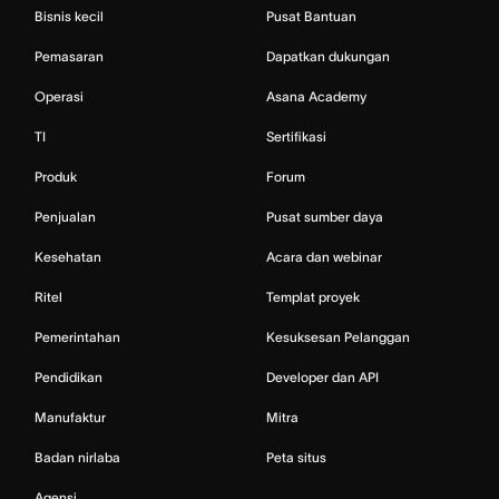
Bisnis kecil
Pusat Bantuan
Pemasaran
Dapatkan dukungan
Operasi
Asana Academy
TI
Sertifikasi
Produk
Forum
Penjualan
Pusat sumber daya
Kesehatan
Acara dan webinar
Ritel
Templat proyek
Pemerintahan
Kesuksesan Pelanggan
Pendidikan
Developer dan API
Manufaktur
Mitra
Badan nirlaba
Peta situs
Agensi