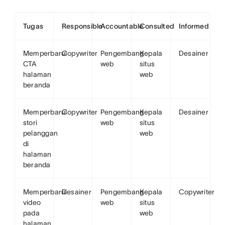
Tugas
Responsible
Accountable
Consulted
Informed
Memperbarui
Copywriter
Pengembang
Kepala
Desainer
CTA
web
situs
halaman
web
beranda
Memperbarui
Copywriter
Pengembang
Kepala
Desainer
stori
web
situs
pelanggan
web
di
halaman
beranda
Memperbarui
Desainer
Pengembang
Kepala
Copywriter
video
web
situs
pada
web
halaman