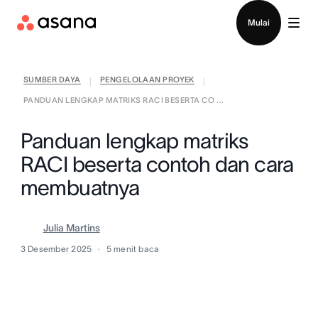
Hubungi penjualan
Mulai
SUMBER DAYA
PENGELOLAAN PROYEK
|
|
PANDUAN LENGKAP MATRIKS RACI BESERTA CO ...
Panduan lengkap matriks
RACI beserta contoh dan cara
membuatnya
Julia Martins
3 Desember 2025
5
menit baca