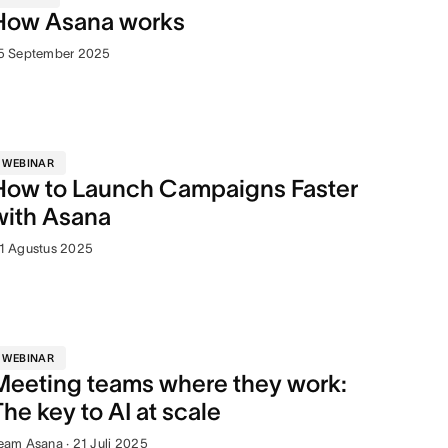
How Asana works
5 September 2025
WEBINAR
How to Launch Campaigns Faster
with Asana
1 Agustus 2025
WEBINAR
Meeting teams where they work:
The key to AI at scale
eam Asana · 21 Juli 2025