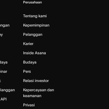
Perusahaan
Tentang kami
ungan
Kepemimpinan
my
Pelanggan
Karier
Inside Asana
daya
Budaya
inar
Pers
k
Relasi investor
elanggan
Kepercayaan dan
keamanan
 API
Privasi