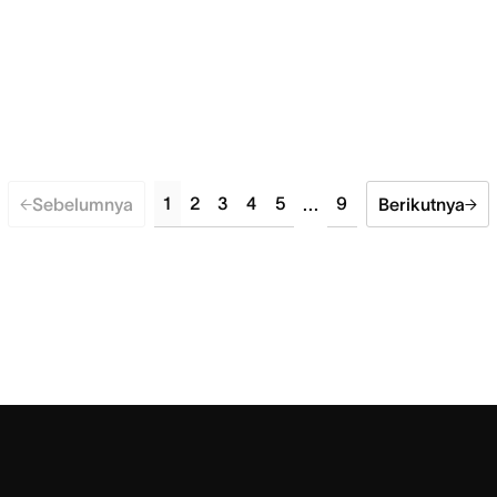
1
2
3
4
5
9
Sebelumnya
...
Berikutnya