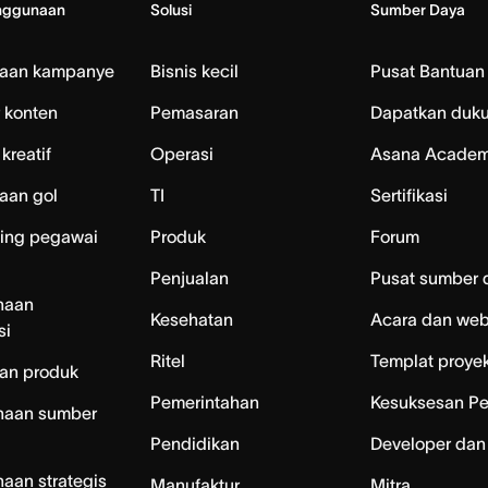
nggunaan
Solusi
Sumber Daya
laan kampanye
Bisnis kecil
Pusat Bantuan
 konten
Pemasaran
Dapatkan duk
kreatif
Operasi
Asana Acade
aan gol
TI
Sertifikasi
ing pegawai
Produk
Forum
Penjualan
Pusat sumber 
naan
Kesehatan
Acara dan web
si
Ritel
Templat proye
an produk
Pemerintahan
Kesuksesan P
naan sumber
Pendidikan
Developer dan
aan strategis
Manufaktur
Mitra