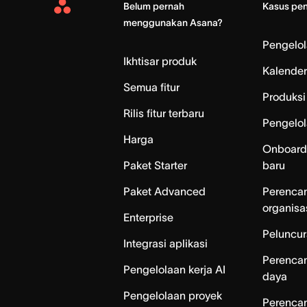
Belum pernah
Kasus pe
Asana
menggunakan Asana?
Home
Pengelo
Ikhtisar produk
Kalender
Semua fitur
Produksi 
Rilis fitur terbaru
Pengelol
Harga
Onboard
Paket Starter
baru
Paket Advanced
Perenca
organisa
Enterprise
Peluncur
Integrasi aplikasi
Perenca
Pengelolaan kerja AI
daya
Pengelolaan proyek
Perencan