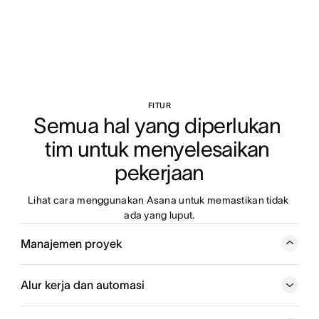
FITUR
Semua hal yang diperlukan 
tim untuk menyelesaikan 
pekerjaan
Lihat cara menggunakan Asana untuk memastikan tidak 
ada yang luput.
Manajemen proyek
Lacak pekerjaan dari awal hingga akhir, jadi setiap tim
tetap selaras dan sesuai jadwal untuk mencapai golnya.
Alur kerja dan automasi
Dari pembaruan status hingga linimasa proyek, Anda
dapat mengoordinasikan setiap bagian yang dinamis.