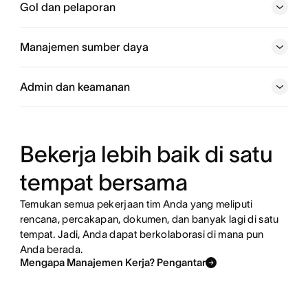
Gol dan pelaporan
Jelajahi manajemen proyek
Manajemen sumber daya
Jelajahi alur kerja dan automasi
Admin dan keamanan
Jelajahi gol dan pelaporan
Bekerja lebih baik di satu
Jelajahi manajemen sumber daya
tempat bersama
Jelajahi admin dan keamanan
Temukan semua pekerjaan tim Anda yang meliputi
rencana, percakapan, dokumen, dan banyak lagi di satu
tempat. Jadi, Anda dapat berkolaborasi di mana pun
Anda berada.
Mengapa Manajemen Kerja? Pengantar