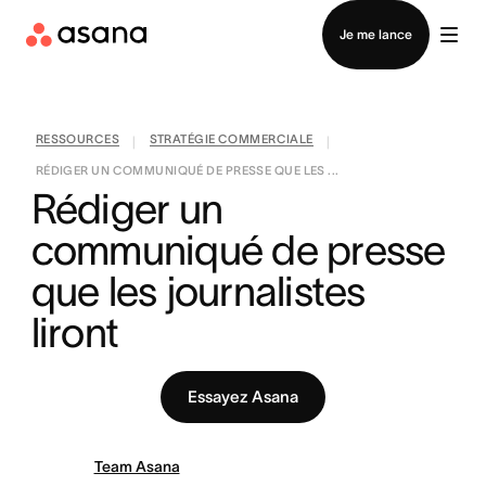
Contacter le service commercial
Je me lance
RESSOURCES
STRATÉGIE COMMERCIALE
|
|
RÉDIGER UN COMMUNIQUÉ DE PRESSE QUE LES ...
Rédiger un 
communiqué de presse 
que les journalistes 
liront
Essayez Asana
Team Asana