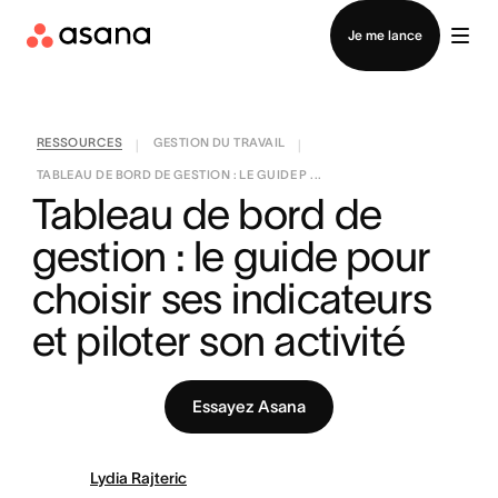
Contacter le service commercial
Je me lance
RESSOURCES
GESTION DU TRAVAIL
|
|
TABLEAU DE BORD DE GESTION : LE GUIDE P ...
Tableau de bord de 
gestion : le guide pour 
choisir ses indicateurs 
et piloter son activité
Essayez Asana
Lydia Rajteric