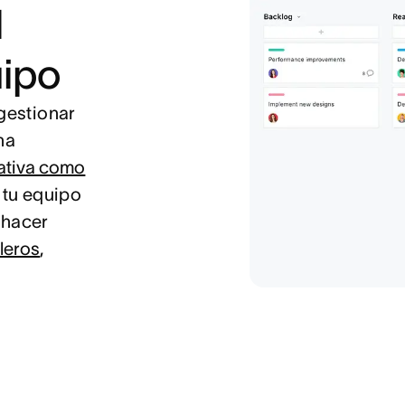
l
uipo
 gestionar
na
ativa como
 tu equipo
 hacer
leros
,