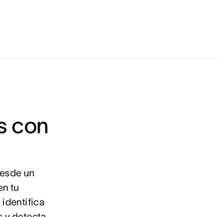
es con
desde un
en tu
 identifica
s y detecta