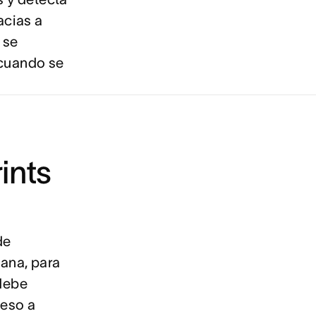
acias a
 se
 cuando se
ints
de
sana, para
 debe
reso a