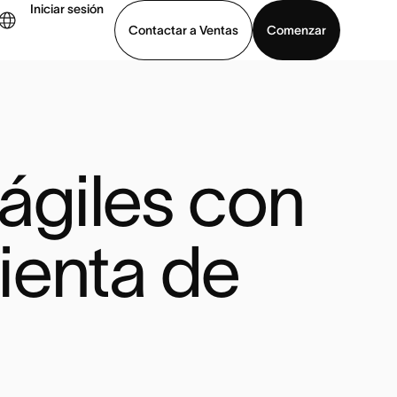
Iniciar sesión
Contactar a Ventas
Comenzar
er demo
Descargar la aplicación
ágiles con 
enta de 