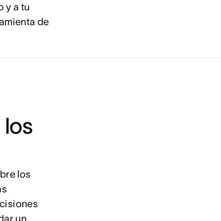
 y a tu
ramienta de
 los
bre los
as
cisiones
dar un