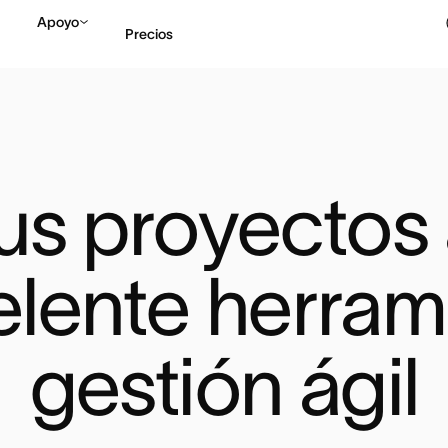
Apoyo
Precios
Contactar a Ventas
V
us proyectos 
lente herrami
gestión ágil