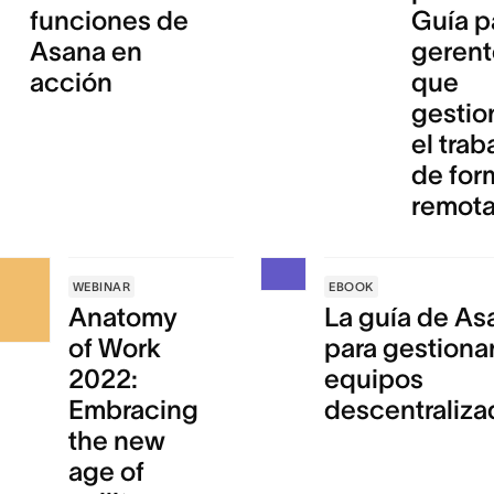
funciones de
Guía p
Asana en
gerent
acción
que
gestio
el trab
de for
remot
WEBINAR
EBOOK
Anatomy
La guía de As
of Work
para gestiona
2022:
equipos
Embracing
descentraliz
the new
age of