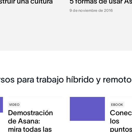
truir una cultura
5 formas de usar As
9 de noviembre de 2016
sos para trabajo híbrido y remoto
VIDEO
EBOOK
Demostración
Conec
de Asana:
los
mira todas las
puntos