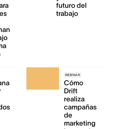
ara
futuro del
es
trabajo
nan
ajo
ma
a
WEBINAR
ana
Cómo
r
Drift
realiza
ados
campañas
de
marketing