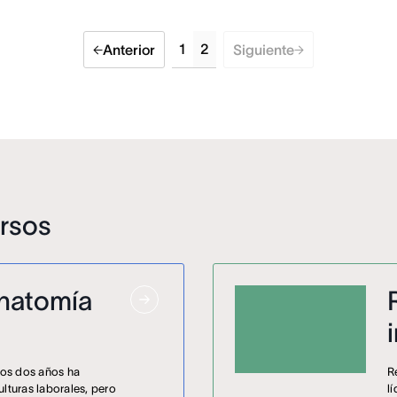
1
2
Anterior
Siguiente
ursos
natomía
mos dos años ha
R
lturas laborales, pero
l