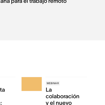
ana para el trabajo remoto
WEBINAR
ta
La
colaboración
:
y el nuevo