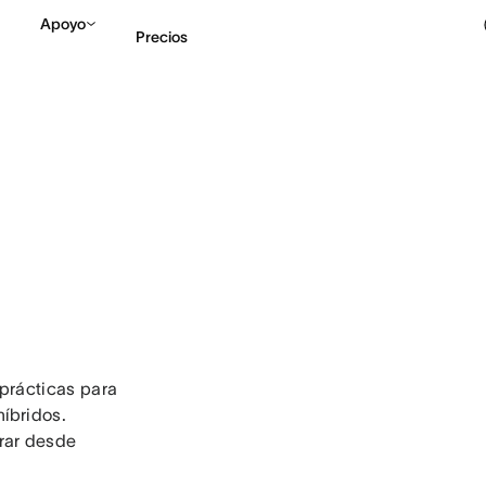
Apoyo
Precios
Contactar a Ventas
V
 prácticas para
híbridos.
rar desde