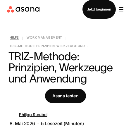
Vertrieb kontaktieren
Jetzt beginnen
HILFE
WORK MANAGEMENT
|
|
TRIZ-METHODE: PRINZIPIEN, WERKZEUGE UND ...
TRIZ-Methode: 
Prinzipien, Werkzeuge 
und Anwendung
Asana testen
Philipp Steubel
8. Mai 2026
5
Lesezeit (Minuten)