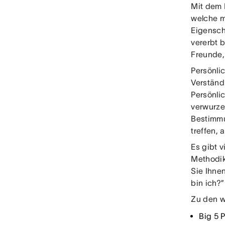
Mit dem 
welche m
Eigensch
vererbt 
Freunde,
Persönlic
Verständ
Persönli
verwurze
Bestimmu
treffen, 
Es gibt v
Methodik
Sie Ihne
bin ich?”
Zu den w
Big 5 P