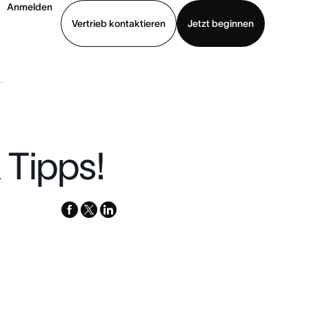
Anmelden
Vertrieb kontaktieren
Jetzt beginnen
.
Demo ansehen
App herunterladen
 Tipps!
facebook
x-
linkedin
twitter