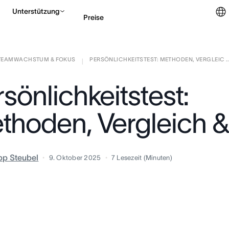
Unterstützung
Preise
TEAMWACHSTUM & FOKUS
PERSÖNLICHKEITSTEST: METHODEN, VERGLEIC ..
Vertrieb kontaktieren
|
sönlichkeitstest:
thoden, Vergleich &
ipp Steubel
9. Oktober 2025
7
Lesezeit (Minuten)