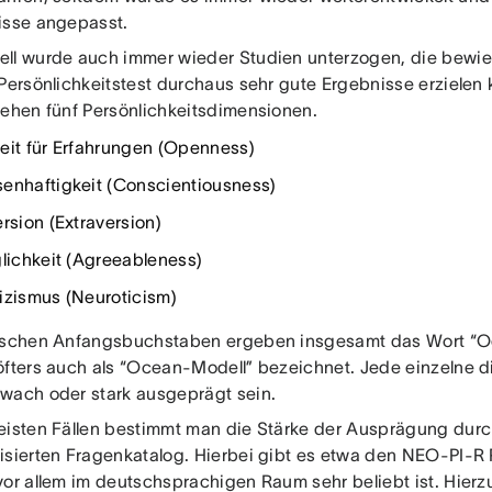
isse angepasst.
ll wurde auch immer wieder Studien unterzogen, die bewie
 Persönlichkeitstest durchaus sehr gute Ergebnisse erzielen
tehen fünf Persönlichkeitsdimensionen.
eit für Erfahrungen (Openness)
enhaftigkeit (Conscientiousness)
rsion (Extraversion)
glichkeit (Agreeableness)
izismus (Neuroticism)
ischen Anfangsbuchstaben ergeben insgesamt das Wort “Oc
öfters auch als “Ocean-Modell” bezeichnet. Jede einzelne 
wach oder stark ausgeprägt sein.
eisten Fällen bestimmt man die Stärke der Ausprägung durc
isierten Fragenkatalog. Hierbei gibt es etwa den NEO-PI-R P
vor allem im deutschsprachigen Raum sehr beliebt ist. Hie