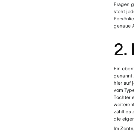
Fragen ge
steht je
Persönlic
genaue A
2.
Ein eben
genannt.
hier auf
vom Type
Tochter 
weiteren
zählt es
die eige
Im Zentr