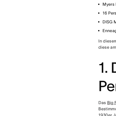
Myers 
16 Per
DISG M
Ennea
In diesem
diese am 
1. 
Pe
Das
Big 
Bestimmu
1930er J