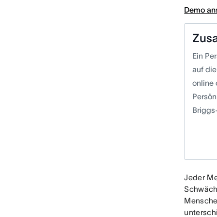
Demo an
Zus
Ein Pe
auf di
online
Persön
Briggs-
Jeder Me
Schwäche
Menschen
untersch