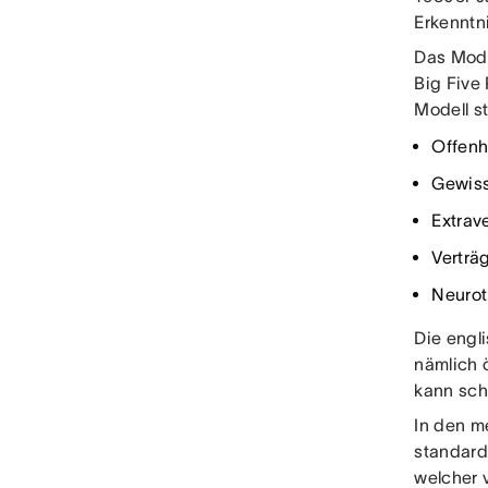
Erkenntn
Das Mode
Big Five
Modell s
Offenh
Gewiss
Extrave
Verträ
Neurot
Die engl
nämlich 
kann sch
In den m
standard
welcher 