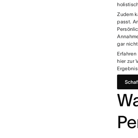
holistis
Zudem k
passt. A
Persönlic
Annahmen
gar nich
Erfahren
hier zur
Ergebniss
Schaf
Wa
Pe