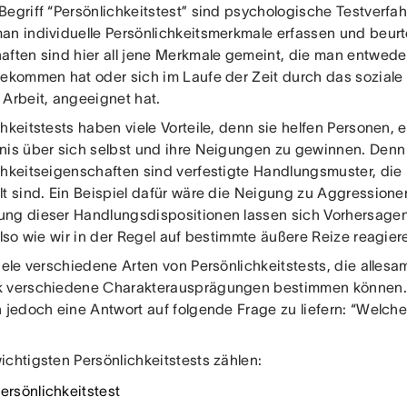
Begriff “Persönlichkeitstest” sind psychologische Testverfa
an individuelle Persönlichkeitsmerkmale erfassen und beurte
aften sind hier all jene Merkmale gemeint, die man entwede
bekommen hat oder sich im Laufe der Zeit durch das soziale 
 Arbeit, angeeignet hat.
hkeitstests haben viele Vorteile, denn sie helfen Personen, 
nis über sich selbst und ihre Neigungen zu gewinnen. Denn
chkeitseigenschaften sind verfestigte Handlungsmuster, die m
lt sind. Ein Beispiel dafür wäre die Neigung zu Aggressione
ng dieser Handlungsdispositionen lassen sich Vorhersagen 
also wie wir in der Regel auf bestimmte äußere Reize reagier
iele verschiedene Arten von Persönlichkeitstests, die allesa
 verschiedene Charakterausprägungen bestimmen können.
n jedoch eine Antwort auf folgende Frage zu liefern: “Welche
ichtigsten Persönlichkeitstests zählen:
ersönlichkeitstest