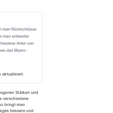
dem man Rückschlüsse
nn man entweder
schiedene Arten von
etwa das Myers-
aktualisiert.
 eigenen Stärken und
le verschiedene
so bringt man
Tages bessere und