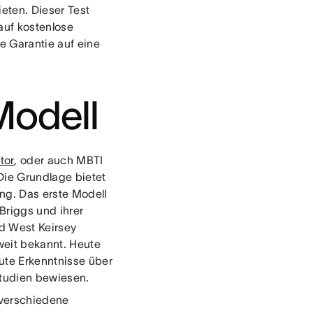
ieten. Dieser Test
auf kostenlose
ie Garantie auf eine
Modell
tor
, oder auch MBTI
Die Grundlage bietet
ung. Das erste Modell
Briggs und ihrer
d West Keirsey
weit bekannt. Heute
gute Erkenntnisse über
Studien bewiesen.
 verschiedene