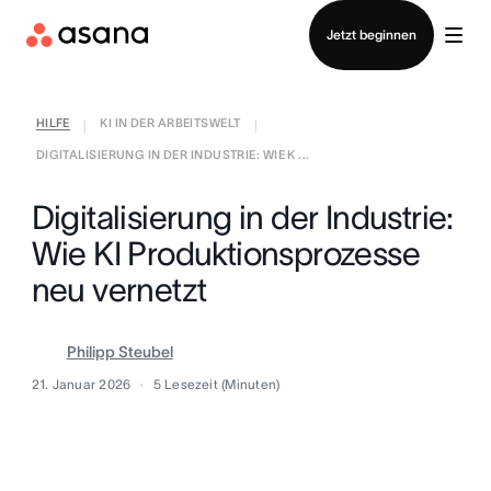
Vertrieb kontaktieren
Jetzt beginnen
HILFE
KI IN DER ARBEITSWELT
|
|
DIGITALISIERUNG IN DER INDUSTRIE: WIE K ...
Digitalisierung in der Industrie:
Wie KI Produktionsprozesse
neu vernetzt
Philipp Steubel
21. Januar 2026
5
Lesezeit (Minuten)