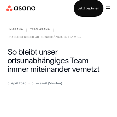
Vertrieb kontaktieren
Jetzt beginnen
IN ASANA
TEAM ASANA
|
|
SO BLEIBT UNSER ORTSUNABHÄNGIGES TEAM I ...
So bleibt unser
ortsunabhängiges Team
immer miteinander vernetzt
3. April 2020
3
Lesezeit (Minuten)