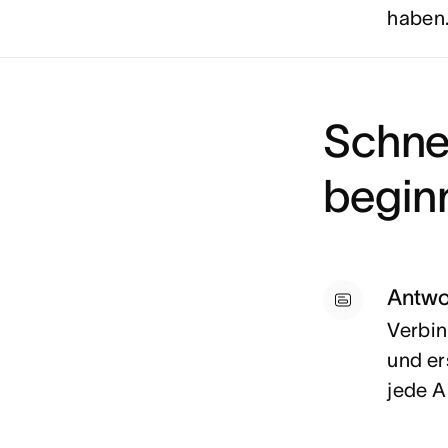
haben
Schnel
begin
Antwo
Verbin
und er
jede A