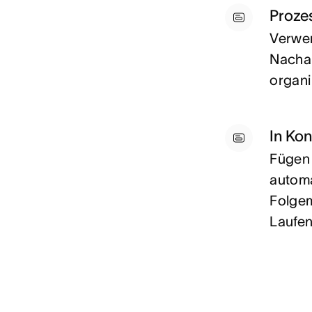
Proze
Verwe
Nachar
organi
In Kon
Fügen 
automa
Folgem
Laufen