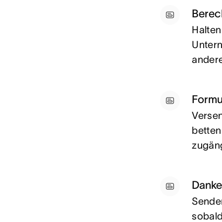
Berec
Halten
Untern
ander
Formul
Versen
betten
zugäng
Danke
Senden
sobald