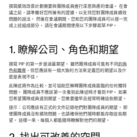
撰寫績效改善計劃需要與團隊成員進行深思熟慮的會議。 在會
議之前，請準備好您所擁有的證據，以支持您對團隊成員績效
問題的說法。 然後在會議期間，您和您的團隊成員可以逐一完
成上述組成部分。 請在會議期間使用以下步驟起草 PIP。
1. 瞭解公司、角色和期望
撰寫 PIP 的第一步是涵蓋期望。 雖然團隊成員可能有不同
的角
色和職責
，但您應該有一個大致的方法來定義您的期望以及什
麼是表現不佳。
此陳述將作為比較，並可協助您解釋團隊成員面臨的任何獨特
問題。 團隊成員不應該第一次看到此陳述時才看到 PIP。 如果
您希望團隊成員達到期望，您需要儘早且經常明確這些期望。
提示：
公司應該有正式的文件記錄他們對團隊成員的期望。 即
使團隊成員沒有績效問題，也請確保他們隨時都能存取這些期
望。 這樣一來，每個人都能隨時瞭解對他們的期望。