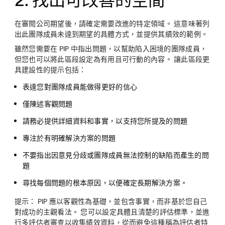
2. 找出可改善的空間
在審閱公司期望後，請確定需要改進的特定領域。 這意味著列
出此團隊成員未達到期望的具體方式，並提供其績效的範例。
雖然您需要在 PIP 中指出問題，以幫助陷入困境的團隊成員，
但您也可以將此區段設定為有用且可行動的內容。 讓此區段更
具建設性的提示包括：
表達您對團隊成員能做得更好的信心
僅陳述客觀問題
請務必提供詳細資料和事實，以支持您所提及的問題
專注於有明確解決方案的問題
不要指出因意見分歧或團隊成員無法控制的缺陷而產生的問
題
尋找每個問題的根本原因，以便確定長期解決方案。
提示：
PIP 應以客觀性為基礎，並包含事實，而非基於您自己
對成功的主觀看法。 您可以設定具體且清楚的評估標準，並進
行多評估者審查以收集績效資料，從而避免這種稱為評估者特