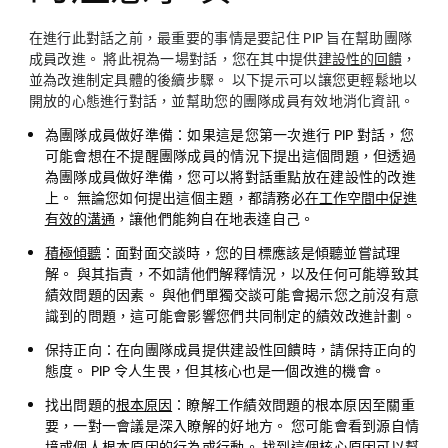
在進行此對話之前，最重要的事情是要記住 PIP 旨在幫助團隊
成員改進。 將此視為一場對話，您在其中提供
建設性的回饋
，
並為改進制定具體的後續步驟。 以下提示可以讓您更輕鬆地以
開放的心態進行對話，並幫助您的團隊成員有效地消化資訊。
為
團隊成員做好準備：
如果這是您第一次進行 PIP 對話，您
可能會想在不提醒團隊成員的情況下提出這個問題，但透過
為團隊成員做好準備，您可以將對話重點放在建設性的改進
上。 無論您如何提出這個主題，都請務必
在工作空間中促進
有效的溝通
，讓他們能夠自在地表達自己。
積極傾聽
：
面對面交談時，您的目標應該是傾聽並嘗試理
解。 與其指責，不如請他們解釋情況，以及任何可能導致其
績效問題的因素。 與他們單獨交談可能會揭示您之前沒有意
識到的問題，這可能會影響您們共同制定的績效改進計劃。
保持正向：
在向團隊成員提供建設性回饋時，請保持正向的
態度。 PIP 令人生畏，但其核心也是一個改進的機會。
找出
問題的
根本原因
：
瞭解工作績效問題的根本原因至關重
要，一對一會議是深入瞭解的好地方。 您可能會看到源自情
境或個人根本原因的行為或行動。 找到這個核心原因可以幫