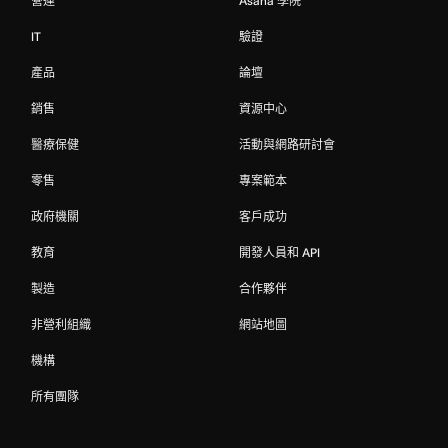
營運
Asana 學院
IT
驗證
產品
論壇
銷售
資源中心
醫療保健
活動與網路研討會
零售
專案範本
政府機關
客戶成功
教育
開發人員和 API
製造
合作夥伴
非營利組織
網站地圖
機構
所有團隊