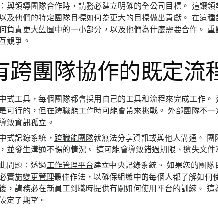
：
與領導團隊合作時，請務必建立明確的全公司目標。 這讓領
以及他們的特定團隊目標如何為更大的目標做出貢獻。 在這種
何負責更大藍圖中的一小部分，以及他們為什麼需要合作。 重
互競爭。
有跨團隊協作的既定流
中式工具，每個團隊都會採用自己的工具和流程來完成工作。 
是可行的，但在跨職能工作時可能會帶來挑戰。 外部團隊不一
導致資訊孤立。
中式記錄系統，
跨職能團隊
就無法分享資訊或與他人溝通。 團
，並發生溝通不暢的情況。 這可能會導致錯過期限、遺失文件
此問題：
透過
工作管理平台
建立中央記錄系統。 如果您的團隊
必實施
變更管理
最佳作法，以確保組織中的每個人都了解如何使
後，請務必在
新員工到
職時提供有關如何使用平台的訓練。 這
設定了期望。