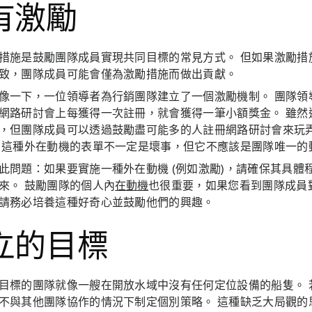
有激勵
措施是鼓勵團隊成員實現共同目標的常見方式。 但如果激勵措
致，團隊成員可能會僅為激勵措施而做出貢獻。
像一下，一位領導者為行銷團隊建立了一個激勵機制。 團隊領
網路研討會上每獲得一次註冊，就會獲得一筆小額獎金。 雖然
，但團隊成員可以透過鼓勵盡可能多的人註冊網路研討會來玩
 這種外在動機的表單不一定是壞事，但它不應該是團隊唯一的
此問題：
如果要實施一種外在動機 (例如激勵)，請確保其具體
來。 鼓勵團隊的個人內
在動機
也很重要，如果您看到團隊成員
請務必培養這種好奇心並鼓勵他們的興趣。
立的目標
目標的團隊就像一艘在開放水域中沒有任何定位設備的船隻。 
不與其他團隊協作的情況下制定個別策略。 這種缺乏大局觀的