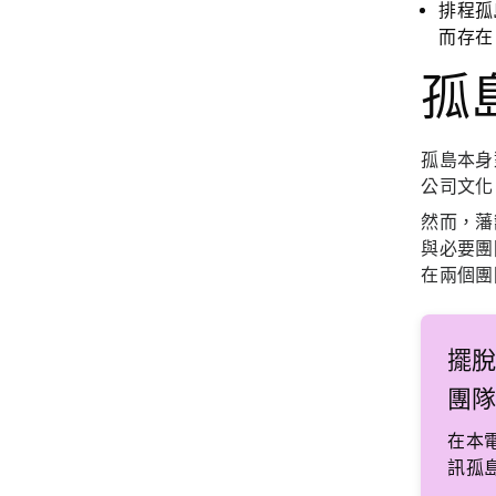
排程孤
而存在
孤島
孤島本身
公司文化
然而，藩
與必要團
在兩個團
擺
團
在本
訊孤