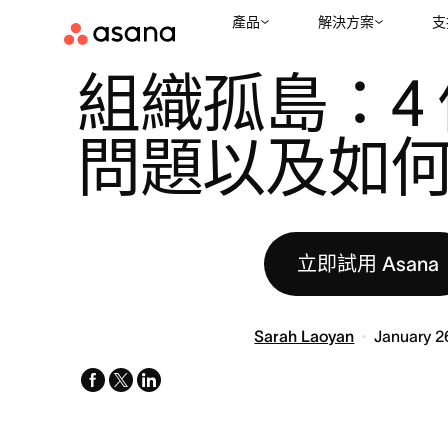
產品
解決方案
支
資源
協作
組織孤島：4 個常見問題以及如何預防
|
|
組織孤島：4
問題以及如
立即試用 Asana
Sarah Laoyan
January 2
facebook
x-
linkedin
twitter