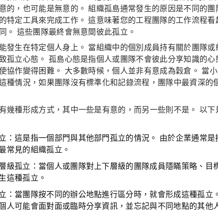
意的，也可能是無意的。 組織孤島通常發生的原因是不同的團
的特定工具來完成工作。 這意味著您的工程團隊的工作流程看
同。 這些團隊最終會無意間彼此孤立。
能發生在特定個人身上。 當組織中的個別成員持有關於團隊或
致孤立心態。 孤島心態是指個人或團隊不會彼此分享知識的心
使協作變得困難。 大多數時候，個人並非有意成為穀倉。 當
這種情況，如果團隊沒有標準化和記錄流程，團隊中最資深的
有幾種形成方式，其中一些是有意的，而另一些則不是。 以下
立：
這是指一個部門與其他部門孤立的情況。 由於企業通常是
最常見的組織孤立。
層級孤立：
當個人或團隊對上下層級的團隊成員隱瞞策略、目
生這種孤立。
立：
當團隊按不同的辦公地點進行區分時，就會形成這種孤立。
個人可能會面對面或臨時分享資訊，並忘記與不同地點的其他