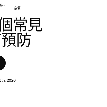
持
定價
 個常見
聯絡銷售部
檢視示範
何預防
6th, 2026