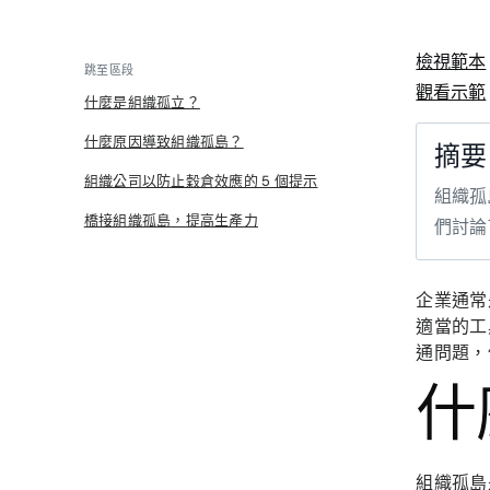
檢視範本
跳至區段
觀看示範
什麼是組織孤立？
什麼原因導致組織孤島？
摘要
組織公司以防止穀倉效應的 5 個提示
組織孤
橋接組織孤島，提高生產力
們討論
企業通常
適當的工
通問題，但
什
組織孤島