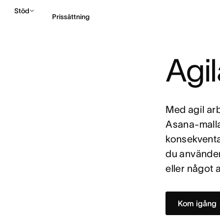
Stöd
Prissättning
Agil
Kontakta försäljning
Med agil arb
Asana-mallar
konsekventa
du använde
eller något a
Kom igång