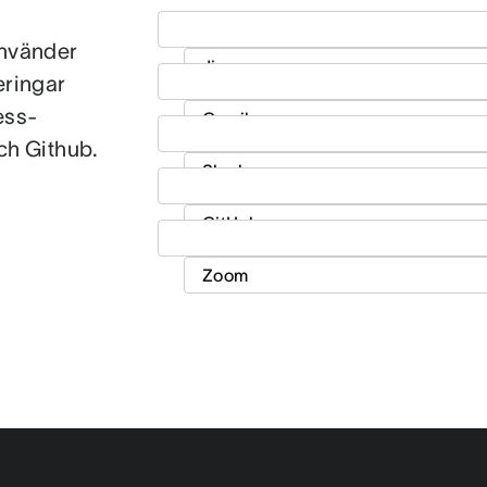
använder
eringar
ess-
ch Github.