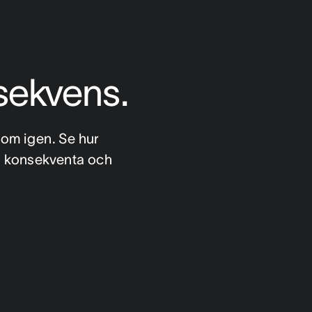
nsekvens.
 om igen. Se hur 
a konsekventa och 