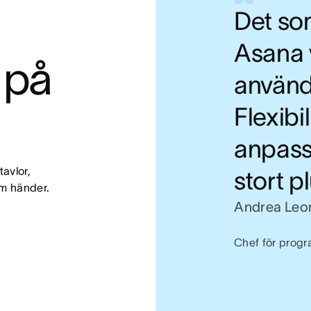
Det so
Asana v
 på 
använd
Flexibi
anpassa
avlor, 
stort pl
som händer.
Andrea Leo
Chef för prog