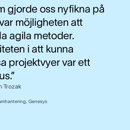
m gjorde oss nyfikna på
ar möjligheten att
a agila metoder.
liteten i att kunna
 projektvyer var ett
us.”
n Trozak
ramhantering, Genesys