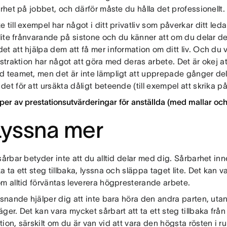
arhet på jobbet, och därför måste du hålla det professionellt.
 till exempel har något i ditt privatliv som påverkar ditt led
 lite frånvarande på sistone och du känner att om du delar d
t att hjälpa dem att få mer information om ditt liv. Och du vil
istraktion har något att göra med deras arbete. Det är okej a
d teamet, men det är inte lämpligt att upprepade gånger dela
et för att ursäkta dåligt beteende (till exempel att skrika 
yper av prestationsutvärderingar för anställda (med mallar oc
Lyssna mer
sårbar betyder inte att du alltid delar med dig. Sårbarhet in
a ta ett steg tillbaka, lyssna och släppa taget lite. Det kan va
om alltid förväntas leverera högpresterande arbete.
ssnande hjälper dig att inte bara höra den andra parten, uta
ger. Det kan vara mycket sårbart att ta ett steg tillbaka från 
tion, särskilt om du är van vid att vara den högsta rösten i