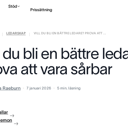
Stöd
Prissättning
LEDARSKAP
VILL DU BLI EN BÄTTRE LEDARE? PROVA ATT ...
Kontakta försäljning
|
|
l du bli en bättre led
va att vara sårbar
ia Raeburn
7 januari 2026
5
min. läsning
llar
 demon