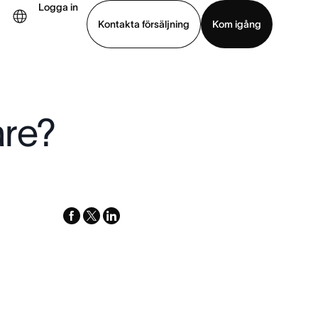
Logga in
Kontakta försäljning
Kom igång
Visa demo
Ladda ned app
are?
facebook
x-
linkedin
twitter