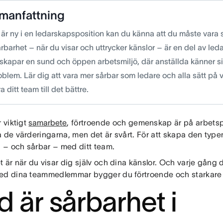
manfattning
är ny i en ledarskapsposition kan du känna att du måste vara s
barhet – när du visar och uttrycker känslor – är en del av leda
skapar en sund och öppen arbetsmiljö, där anställda känner sig
blem. Lär dig att vara mer sårbar som ledare och alla sätt på 
a ditt team till det bättre.
r viktigt
samarbete
, förtroende och gemenskap är på arbetspl
a de värderingarna, men det är svårt. För att skapa den type
ig – och sårbar – med ditt team.
 är när du visar dig själv och dina känslor. Och varje gång 
ed dina teammedlemmar bygger du förtroende och starkare 
d är sårbarhet i