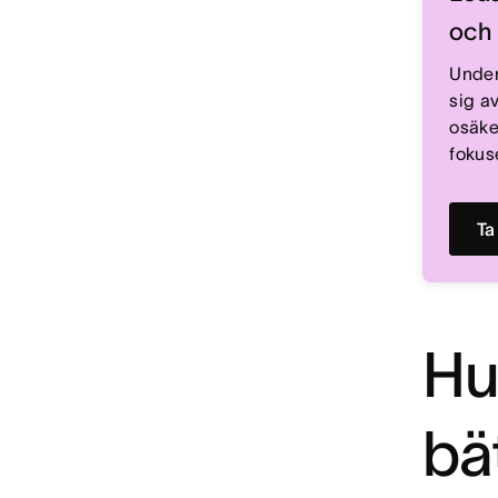
och 
Under
sig av
osäke
fokus
Ta
Hur
bä