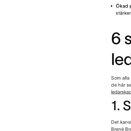
Ökad
stärker
6 
le
Som alla
de här s
ledarskap
1. 
Det kans
Brené Bro