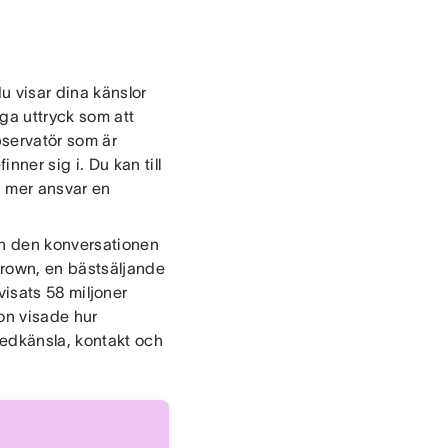
u visar dina känslor
iga uttryck som att
observatör som är
ner sig i. Du kan till
a mer ansvar en
en den konversationen
Brown, en bästsäljande
isats 58 miljoner
hon visade hur
medkänsla, kontakt och