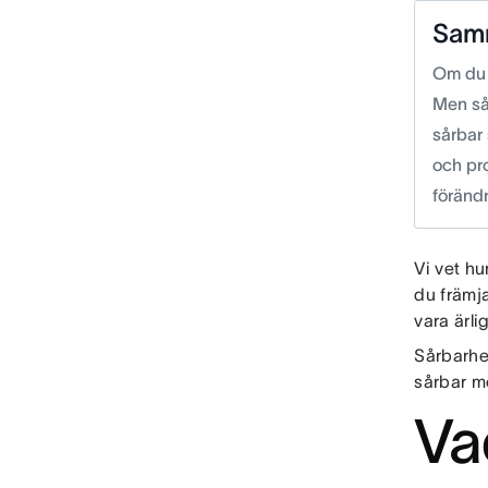
Sam
Om du 
Men sår
sårbar 
och pro
förändr
Vi vet hu
du främj
vara ärl
Sårbarhet
sårbar m
Va