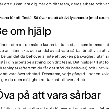
är att du kan lära dig mer om ditt team, deras arbete och vara
lyssna för att förstå: Så övar du på aktivt lyssnande (med exem
Be om hjälp
änner ofta att de måste kunna ta itu med allt som kommer i 
de en människa, och en del av att vara sårbar är att visa att
t be om det du behöver är inte ett tecken på svaghet, utan s
rstår din arbetsbelastning och ditt team. Det hjälper till att f
örseningar (eftersom du får det stöd du behöver) och undvi
v att vara överarbetad. Dessutom, varje gång du ber en kol
 ger du dem möjlighet att ta kontroll över arbetet.
Öva på att vara sårbar
 hårfin skillnad mellan att dela för mycket och att vara sårba