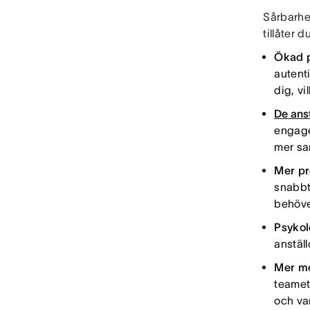
Sårbarhet
tillåter 
Ökad p
autenti
dig, vi
De ans
engager
mer sa
Mer pr
snabbt
behöver
Psykol
anstäl
Mer m
teamet
och va