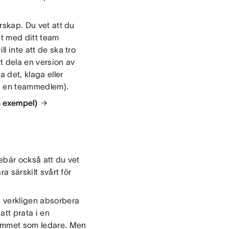
arskap. Du vet att du
et med ditt team
l inte att de ska tro
tt dela en version av
 det, klaga eller
på en teammedlem).
h exempel)
nebär också att du vet
ra särskilt svårt för
n verkligen absorbera
att prata i en
 rummet som ledare. Men