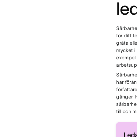
le
Sårbarhe
för ditt 
gråta ell
mycket i
exempel 
arbetsupp
Sårbarhe
har förä
författa
gånger. H
sårbarhe
till och 
Leda