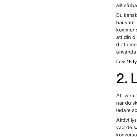
allt sårb
Du kanske
har varit
kommer de
att din d
detta me
använda d
Läs: 15 t
2. 
Att vara 
när du sk
ledare s
Aktivt ly
vad de sä
konversa