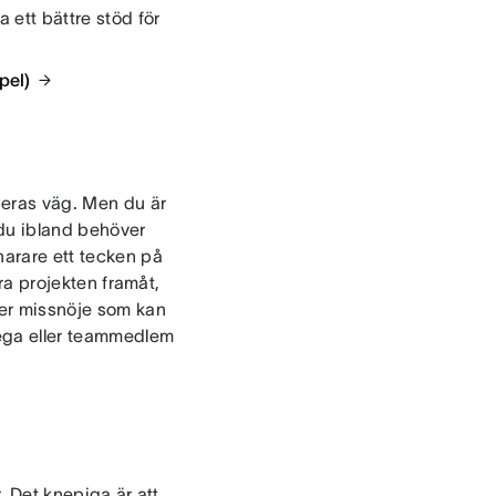
 ett bättre stöd för
pel)
deras väg. Men du är
 du ibland behöver
narare ett tecken på
öra projekten framåt,
ker missnöje som kan
lega eller teammedlem
r. Det knepiga är att