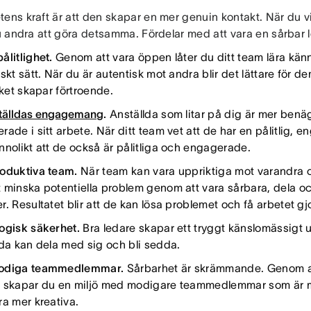
ens kraft är att den skapar en mer genuin kontakt. När du v
du andra att göra detsamma. Fördelar med att vara en sårbar l
ålitlighet.
Genom att vara öppen låter du ditt team lära kän
skt sätt. När du är autentisk mot andra blir det lättare för de
lket skapar förtroende.
tälldas engagemang
.
Anställda som litar på dig är mer benä
ade i sitt arbete. När ditt team vet att de har en pålitlig, 
nnolikt att de också är pålitliga och engagerade.
oduktiva team.
När team kan vara uppriktiga mot varandra o
 minska potentiella problem genom att vara sårbara, dela 
. Resultatet blir att de kan lösa problemet och få arbetet gj
ogisk säkerhet.
Bra ledare skapar ett tryggt känslomässigt
lda kan dela med sig och bli sedda.
odiga teammedlemmar.
Sårbarhet är skrämmande. Genom a
 skapar du en miljö med modigare teammedlemmar som är mer 
ra mer kreativa.