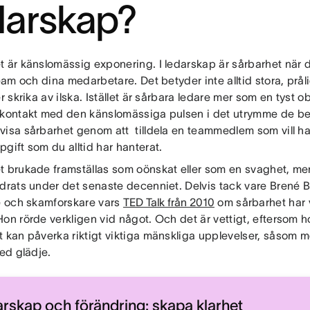
darskap?
t är känslomässig exponering. I ledarskap är sårbarhet när d
team och dina medarbetare. Det betyder inte alltid stora, prål
er skrika av ilska. Istället är sårbara ledare mer som en tyst 
 kontakt med den känslomässiga pulsen i det utrymme de befin
visa sårbarhet genom att tilldela en teammedlem som vill h
gift som du alltid har hanterat.
t brukade framställas som oönskat eller som en svaghet, m
ndrats under det senaste decenniet. Delvis tack vare Brené 
re och skamforskare vars
TED Talk från 2010
om sårbarhet har v
on rörde verkligen vid något. Och det är vettigt, eftersom 
t kan påverka riktigt viktiga mänskliga upplevelser, såsom 
med glädje.
rskap och förändring: skapa klarhet