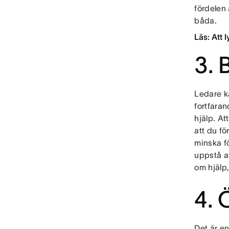
fördelen 
båda.
Läs: Att 
3. 
Ledare k
fortfaran
hjälp. At
att du fö
minska f
uppstå a
om hjälp,
4. 
Det är en