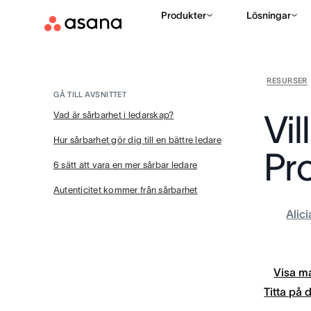
Produkter
Lösningar
RESURSER
GÅ TILL AVSNITTET
Vil
Vad är sårbarhet i ledarskap?
Hur sårbarhet gör dig till en bättre ledare
Pro
6 sätt att vara en mer sårbar ledare
Autenticitet kommer från sårbarhet
Alic
Visa ma
Titta på