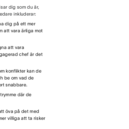
isar dig som du är,
edare inkluderar:
na dig på ett mer
m att vara ärliga mot
gna att vara
engagerad chef är det
m konflikter kan de
och be om vad de
ort snabbare.
 utrymme där de
tt öva på det med
villiga att ta risker