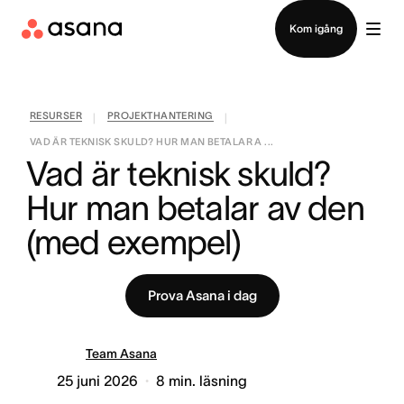
Kontakta försäljning
Kom igång
RESURSER
PROJEKTHANTERING
|
|
VAD ÄR TEKNISK SKULD? HUR MAN BETALAR A ...
Vad är teknisk skuld? 
Hur man betalar av den 
(med exempel)
Prova Asana i dag
Team Asana
25 juni 2026
8
min. läsning