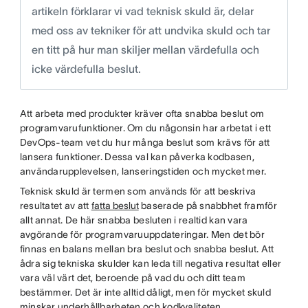
artikeln förklarar vi vad teknisk skuld är, delar
med oss av tekniker för att undvika skuld och tar
en titt på hur man skiljer mellan värdefulla och
icke värdefulla beslut.
Att arbeta med produkter kräver ofta snabba beslut om
programvarufunktioner. Om du någonsin har arbetat i ett
DevOps-team vet du hur många beslut som krävs för att
lansera funktioner. Dessa val kan påverka kodbasen,
användarupplevelsen, lanseringstiden och mycket mer.
Teknisk skuld är termen som används för att beskriva
resultatet av att
fatta beslut
baserade på snabbhet framför
allt annat. De här snabba besluten i realtid kan vara
avgörande för programvaruuppdateringar. Men det bör
finnas en balans mellan bra beslut och snabba beslut. Att
ådra sig tekniska skulder kan leda till negativa resultat eller
vara väl värt det, beroende på vad du och ditt team
bestämmer. Det är inte alltid dåligt, men för mycket skuld
minskar underhållbarheten och kodkvaliteten.