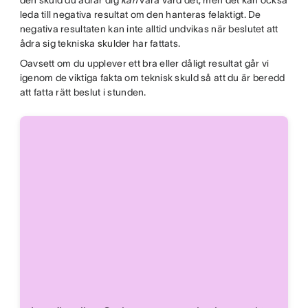
den skuld du ådrar dig
kan
vara värd det, men det kan också
leda till negativa resultat om den hanteras felaktigt. De
negativa resultaten kan inte alltid undvikas när beslutet att
ådra sig tekniska skulder har fattats.
Oavsett om du upplever ett bra eller dåligt resultat går vi
igenom de viktiga fakta om teknisk skuld så att du är beredd
att fatta rätt beslut i stunden.