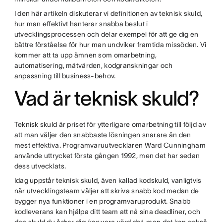
I den här artikeln diskuterar vi definitionen av teknisk skuld,
hur man effektivt hanterar snabba beslut i
utvecklingsprocessen och delar exempel för att ge dig en
bättre förståelse för hur man undviker framtida missöden. Vi
kommer att ta upp ämnen som omarbetning,
automatisering, mätvärden, kodgranskningar och
anpassning till business-behov.
Vad är teknisk skuld?
Teknisk skuld är priset för ytterligare omarbetning till följd av
att man väljer den snabbaste lösningen snarare än den
mest effektiva. Programvaruutvecklaren Ward Cunningham
använde uttrycket första gången 1992, men det har sedan
dess utvecklats.
Idag uppstår teknisk skuld, även kallad kodskuld, vanligtvis
när utvecklingsteam väljer att skriva snabb kod medan de
bygger nya funktioner i en programvaruprodukt. Snabb
kodleverans kan hjälpa ditt team att nå sina deadliner, och