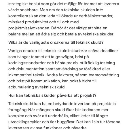
strategiskt beslut som gör det möjligt för teamet att leverera
värde snabbare. Men om den tekniska skulden inte
kontrolleras kan den leda till ökade underhållskostnader,
minskad produktivitet och till och med
projektmisslyckanden. Därför är det viktigt att hitta en
balans mellan att ådra sig och betala av tekniska skulder.
Vilka är de vanligaste orsakerna till teknisk skuld?
Vanliga orsaker till teknisk skuld inkluderar snäva deadliner
som tvingar teamet att ta genvägar, brist på
kodningsstandarder och bästa praxis, otillräcklig testning
och dokumentation samt användning av föråldrad eller
inkompatibel teknik. Andra faktorer, såsom teamomsättning
och brist på kommunikation, kan också bidra till
ackumulering av teknisk skuld.
Hur kan tekniska skulder påverka ett projekt?
Teknisk skuld kan ha en betydande inverkan på projektets
framgång. När mängden skuld ökar blir kodbasen mer
komplex och svår att underhålla, vilket leder till längre
utvecklingscykler och fler buggfixar. Det kan i sin tur försena
leveransen av nya funktioner och påverka