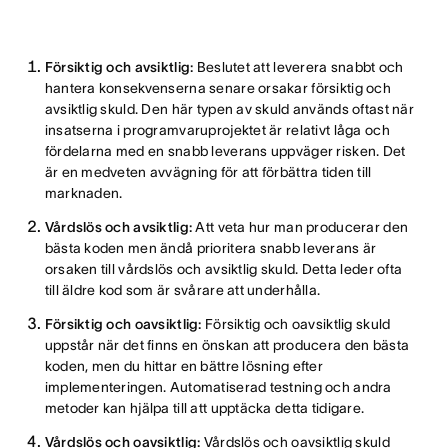
Försiktig och avsiktlig:
Beslutet att leverera snabbt och
hantera konsekvenserna senare orsakar försiktig och
avsiktlig skuld. Den här typen av skuld används oftast när
insatserna i programvaruprojektet är relativt låga och
fördelarna med en snabb leverans uppväger risken. Det
är en medveten avvägning för att förbättra tiden till
marknaden.
Vårdslös och avsiktlig:
Att veta hur man producerar den
bästa koden men ändå prioritera snabb leverans är
orsaken till vårdslös och avsiktlig skuld. Detta leder ofta
till äldre kod som är svårare att underhålla.
Försiktig och oavsiktlig:
Försiktig och oavsiktlig skuld
uppstår när det finns en önskan att producera den bästa
koden, men du hittar en bättre lösning efter
implementeringen. Automatiserad testning och andra
metoder kan hjälpa till att upptäcka detta tidigare.
Vårdslös och oavsiktlig:
Vårdslös och oavsiktlig skuld