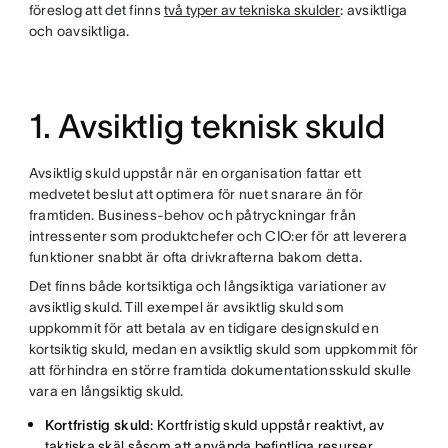
föreslog att det finns
två typer av tekniska skulder
: avsiktliga
och oavsiktliga.
1. Avsiktlig teknisk skuld
Avsiktlig skuld uppstår när en organisation fattar ett
medvetet beslut att optimera för nuet snarare än för
framtiden. Business-behov och påtryckningar från
intressenter som produktchefer och CIO:er för att leverera
funktioner snabbt är ofta drivkrafterna bakom detta.
Det finns både kortsiktiga och långsiktiga variationer av
avsiktlig skuld. Till exempel är avsiktlig skuld som
uppkommit för att betala av en tidigare designskuld en
kortsiktig skuld, medan en avsiktlig skuld som uppkommit för
att förhindra en större framtida dokumentationsskuld skulle
vara en långsiktig skuld.
Kortfristig skuld
: Kortfristig skuld uppstår reaktivt, av
taktiska skäl såsom att använda befintliga resurser.