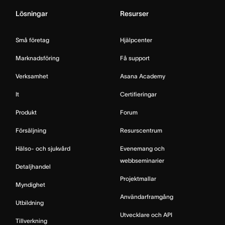
Lösningar
Resurser
Små företag
Hjälpcenter
Marknadsföring
Få support
Verksamhet
Asana Academy
It
Certifieringar
Produkt
Forum
Försäljning
Resurscentrum
Hälso- och sjukvård
Evenemang och
webbseminarier
Detaljhandel
Projektmallar
Myndighet
Användarframgång
Utbildning
Utvecklare och API
Tillverkning