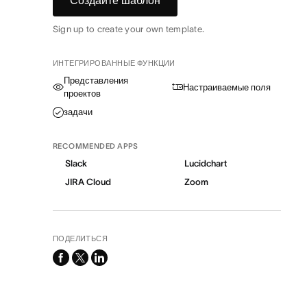
Создайте шаблон
Sign up to create your own template.
ИНТЕГРИРОВАННЫЕ ФУНКЦИИ
Представления
Настраиваемые поля
проектов
задачи
RECOMMENDED APPS
Slack
Lucidchart
JIRA Cloud
Zoom
ПОДЕЛИТЬСЯ
facebook
x-
linkedin
twitter