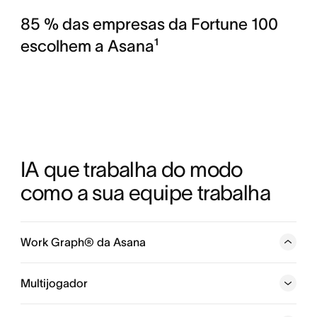
85 % das empresas da Fortune 100
escolhem a Asana¹
IA que trabalha do modo 
como a sua equipe trabalha
Work Graph® da Asana
Uma rede neural de tudo o que a sua empresa está
fazendo, com cada pessoa, tarefa, projeto, meta e
Multijogador
dependência conectados, para que pessoas e agentes
sempre saibam quem está fazendo o quê, para quando e