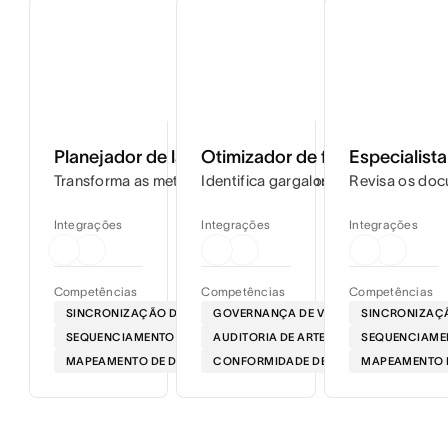
Planejador de lançamentos
Otimizador de fluxos de traba
Especialist
Transforma as metas do projeto em cronogramas passo a 
Identifica gargalos nos seus fluxos
Revisa os doc
Integrações
Integrações
Integrações
Competências
Competências
Competências
SINCRONIZAÇÃO DE ROTEIRO
GOVERNANÇA DE VOZ
SINCRONIZAÇÃ
SEQUENCIAMENTO DE LANÇAMENTOS NO MERCADO
AUDITORIA DE ARTEFATOS
SEQUENCIAME
MAPEAMENTO DE DEPENDÊNCIAS
CONFORMIDADE DE MENSAGENS
MAPEAMENTO 