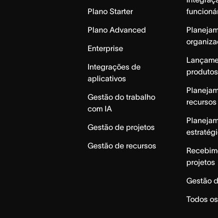
Plano Starter
funcioná
Plano Advanced
Planeja
organiza
Enterprise
Lançame
Integrações de
produtos
aplicativos
Planeja
Gestão do trabalho
recursos
com IA
Planeja
Gestão de projetos
estratég
Gestão de recursos
Recebim
projetos
Gestão d
Todos os