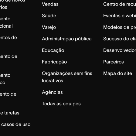
Vendas
Centro de recu
rios
Saúde
Eventos e web
mento
cional
Varejo
Modelos de pr
ntos de
Administração pública
Sucesso do cli
Educação
Desenvolvedor
mento de
Fabricação
Parceiros
Organizações sem fins
Mapa do site
mento
lucrativos
ico
Agências
ento de
Todas as equipes
e tarefas
 casos de uso