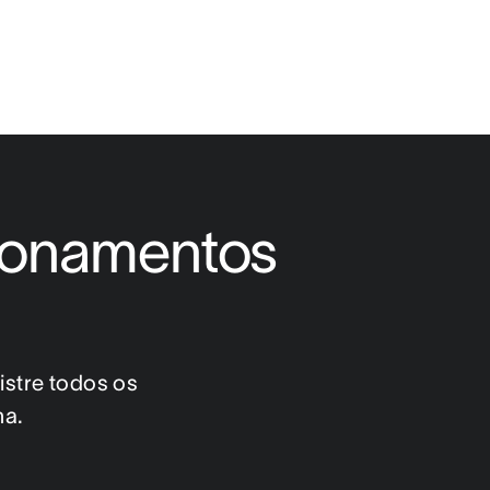
ionamentos 
stre todos os 
na.