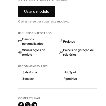
Usar o modelo
Cadastre-se para usar este modelo.
RECURSOS INTEGRADOS
Campos
Projetos
personalizados
Visualizações de
Painéis de geração de
projeto
relatórios
RECOMMENDED APPS
Salesforce
HubSpot
Zendesk
Pipedrive
COMPARTILHAR
facebook
x-
linkedin