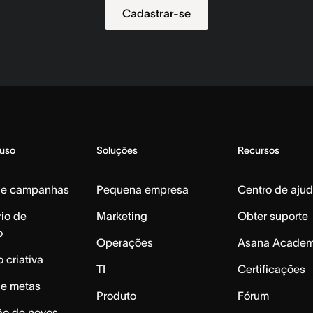
Cadastrar-se
 uso
Soluções
Recursos
de campanhas
Pequena empresa
Centro de aju
io de
Marketing
Obter suporte
o
Operações
Asana Acade
 criativa
TI
Certificações
de metas
Produto
Fórum
ão de novos