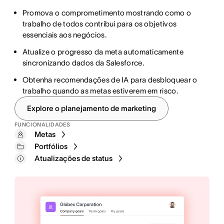
Tenha uma visão geral de todas as campanhas,
Automatize etapas repetitivas, como atribuir e
Promova o comprometimento mostrando como o
incluindo status, proprietários e cronogramas.
transferir trabalhos e notificar os participantes.
trabalho de todos contribui para os objetivos
Elimine mensagens inconsistentes organizando os
essenciais aos negócios.
Conecte ferramentas de criação à Asana para que os
ativos e diretrizes da campanha em um núcleo central.
participantes possam revisar, comentar e aprovar num
Atualize o progresso da meta automaticamente
Mantenha os participantes informados com painéis
só lugar.
sincronizando dados da Salesforce.
que são atualizados em tempo real.
Obtenha recomendações de IA para desbloquear o
trabalho quando as metas estiverem em risco.
Formulários
Explore o planejamento de marketing
Painéis de geração de relatórios
Regras
Portfólios
FUNCIONALIDADES
Coleções
Metas
Projetos
Portfólios
Atualizações de status