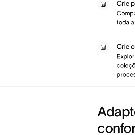
Crie 
Compar
toda a
Crie 
Explor
coleçõ
proce
Adapt
confo