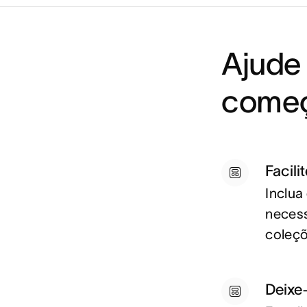
Ajude
começ
Facili
Inclua
necess
coleçõ
Deixe