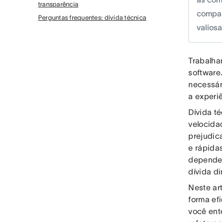
transparência
compar
Perguntas frequentes: dívida técnica
valiosa
Trabalha
software
necessár
a experi
Dívida t
velocida
prejudic
e rápidas
dependen
dívida d
Neste ar
forma ef
você ent