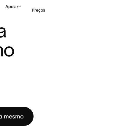
Apoiar
Preços
ICA? COMO PAGÁ-LA (C ...
 
Falar com Vendas
Ve
o 
ra mesmo