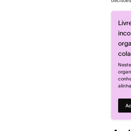
decisões
Livr
inco
orga
cola
Neste
organ
conhe
alinh
Ac