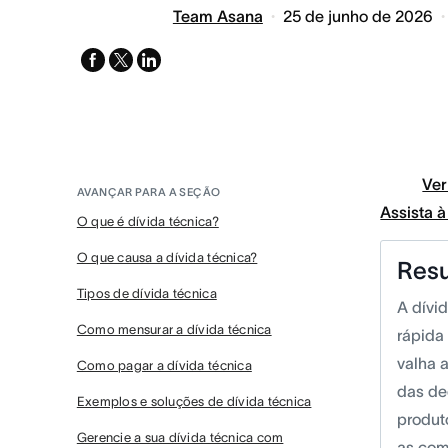
Team Asana
25 de junho de 2026
facebook
x-
linkedin
twitter
Ver
AVANÇAR PARA A SEÇÃO
Assista 
O que é dívida técnica?
O que causa a dívida técnica?
Res
Tipos de dívida técnica
A dívi
Como mensurar a dívida técnica
rápida
valha 
Como pagar a dívida técnica
das de
Exemplos e soluções de dívida técnica
produt
Gerencie a sua dívida técnica com
as com