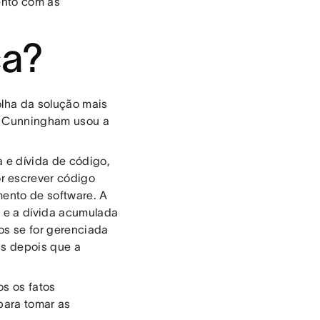
ento com as
ca?
olha da solução mais
d Cunningham usou a
 e dívida de código,
r escrever código
mento de software. A
, e a dívida acumulada
os se for gerenciada
is depois que a
s os fatos
para tomar as