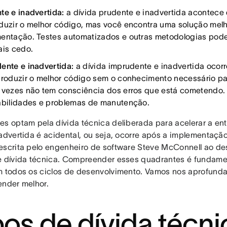
te e inadvertida:
a dívida prudente e inadvertida acontece
duzir o melhor código, mas você encontra uma solução mel
entação. Testes automatizados e outras metodologias pode
ais cedo.
ente e inadvertida:
a dívida imprudente e inadvertida oco
produzir o melhor código sem o conhecimento necessário pa
 vezes não tem consciência dos erros que está cometendo. 
abilidades e problemas de manutenção.
es optam pela dívida técnica deliberada para acelerar a en
nadvertida é acidental, ou seja, ocorre após a implementação
escrita pelo engenheiro de software Steve McConnell ao des
e dívida técnica. Compreender esses quadrantes é fundamen
m todos os ciclos de desenvolvimento. Vamos nos aprofund
ender melhor.
pos de dívida técni