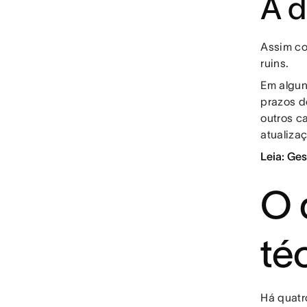
A d
Assim co
ruins.
Em algun
prazos d
outros c
atualiza
Leia: Ge
O 
té
Há quatr