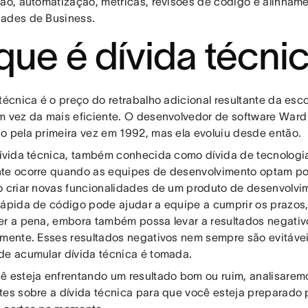
ção, automatização, métricas, revisões de código e alinham
ades de Business.
que é dívida técni
 técnica é o preço do retrabalho adicional resultante da esc
m vez da mais eficiente. O desenvolvedor de software War
o pela primeira vez em 1992, mas ela evoluiu desde então.
dívida técnica, também conhecida como dívida de tecnologia
te ocorre quando as equipes de desenvolvimento optam po
o criar novas funcionalidades de um produto de desenvolvi
rápida de código pode ajudar a equipe a cumprir os prazos
er a pena, embora também possa levar a resultados negativ
amente. Esses resultados negativos nem sempre são evitáve
de acumular dívida técnica é tomada.
ê esteja enfrentando um resultado bom ou ruim, analisaremo
tes sobre a dívida técnica para que você esteja preparado 