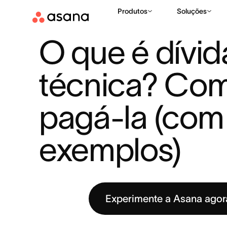
Produtos
Soluções
RECURSOS
GESTÃO DE PROJETOS
O QUE É DÍVIDA TÉCN
|
|
O que é dívida
técnica? Com
pagá-la (com 
exemplos)
Experimente a Asana ago