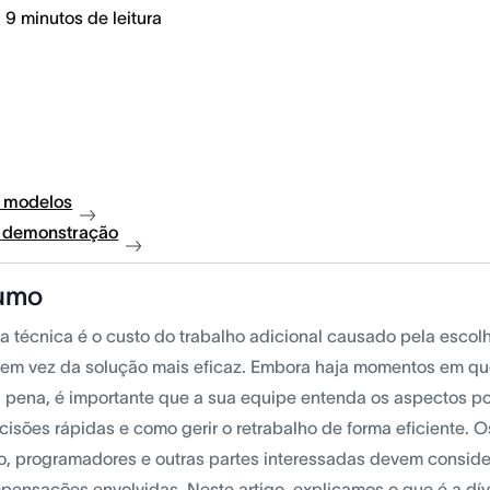
9
minutos de leitura
 modelos
à demonstração
umo
da técnica é o custo do trabalho adicional causado pela escol
 em vez da solução mais eficaz. Embora haja momentos em que
a pena, é importante que a sua equipe entenda os aspectos po
cisões rápidas e como gerir o retrabalho de forma eficiente. 
o, programadores e outras partes interessadas devem consid
pensações envolvidas. Neste artigo, explicamos o que é a dív