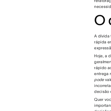
refatora
necessid
O 
A dívida
rápida e
expressã
Hoje, a 
geralmen
rápido a
entrega 
pode
val
incorret
decisão 
Quer voc
importan