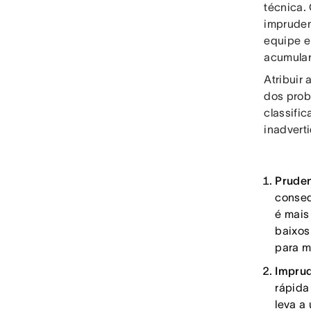
técnica.
impruden
equipe e
acumular
Atribuir 
dos prob
classifi
inadvert
Pruden
conseq
é mais
baixos
para m
Imprud
rápida
leva a