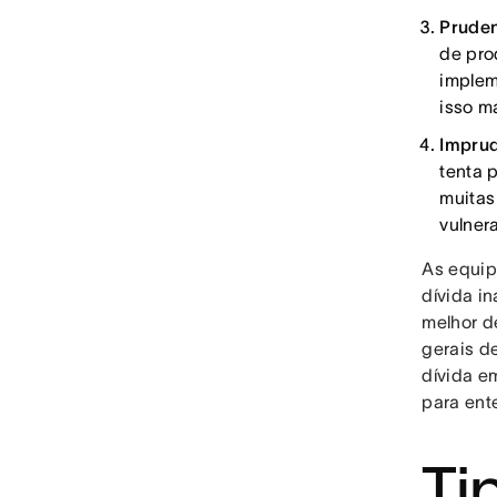
Pruden
de pro
implem
isso m
Imprud
tenta 
muitas
vulner
As equip
dívida i
melhor d
gerais d
dívida e
para ent
Ti