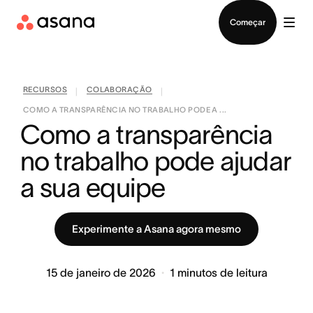
Falar com Vendas
Começar
RECURSOS
COLABORAÇÃO
|
|
COMO A TRANSPARÊNCIA NO TRABALHO PODE A ...
Como a transparência 
no trabalho pode ajudar 
a sua equipe
Experimente a Asana agora mesmo
15 de janeiro de 2026
1
minutos de leitura