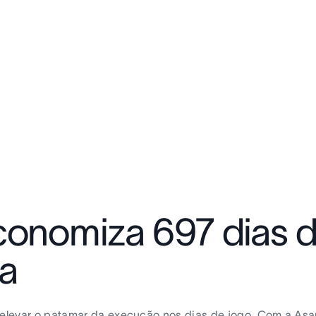
conomiza 697 dias d
a
e elevar o patamar da execução nos dias de jogo. Com a As