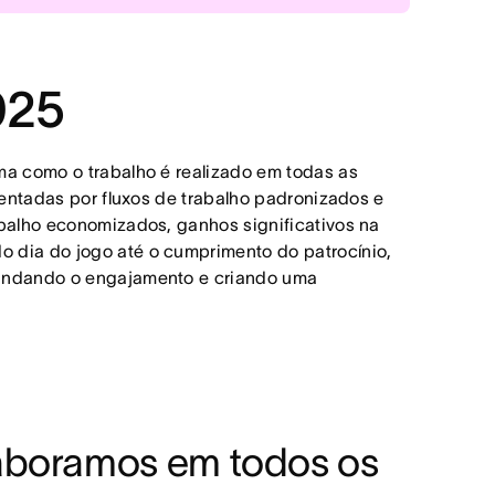
sabilidade.
 operações do negócio, substituindo
omia de custos estimada em US$ 195.600,
za, responsabilidade e eficiência.
onada pela automatização e por fluxos de
ineficientes.
025
go e para as solicitações do
o do progresso e o alinhamento às
a de contexto.
evisível.
ma como o trabalho é realizado em todas as
mentadas por fluxos de trabalho padronizados e
s e monitoramento de projetos,
balhos de maior valor.
abalho economizados, ganhos significativos na
 rápida e coordenada.
o dia do jogo até o cumprimento do patrocínio,
ho consistente em toda a organização,
ofundando o engajamento e criando uma
alinhamento e aprofundando o engajamento
aboramos em todos os