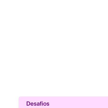
Desafios
A colaboração interdisciplinar, 