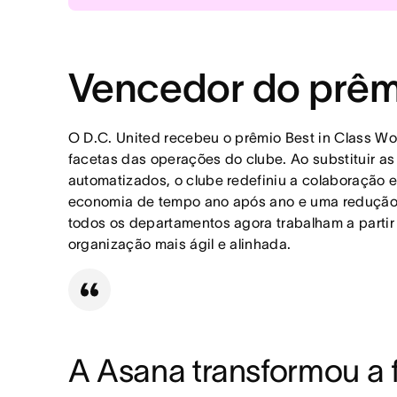
prejudicada pela comunicação c
Soluções
Resultados
Implementou a Asana como a pl
Economia anual de 697 dias
planilhas e conversas fragment
à medida que a economia de
A falta de consistência entre a
trabalho simplificados.
Vencedor do prêm
Criou modelos padronizados e a
A visibilidade limitada em todo
departamento, modernizando os
A entrega do projeto foi ac
prioridades organizacionais.
O D.C. United recebeu o prêmio Best in Class Wo
facetas das operações do clube. Ao substituir as
Estabeleceu responsabilidades 
As reuniões de status recorr
automatizados, o clube redefiniu a colaboração 
eliminando a duplicação, simpl
economia de tempo ano após ano e uma redução si
100% da equipe da empresa 
todos os departamentos agora trabalham a parti
enquanto a colaboração int
organização mais ágil e alinhada.
entre as equipes.
A Asana transformou a