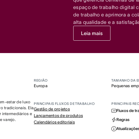
espaço de trabalho digital c
de trabalho e aprimora a co
alta qualidade e a satisfaçã
Leia mais
REGIÃO
TAMANHO DA 
Europa
Pequenas emp
em-estar de luxo
PRINCIPAIS FLUXOS DE TRABALHO
PRINCIPAIS R
 tradicionais. Ela
Gestão de projetos
Fluxos de tr
r intermediários e
Lançamentos de produtos
 varejo.
Regras
Calendários editoriais
Atualizações