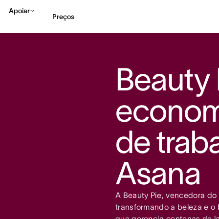
Apoiar
Preços
Falar com Vendas
Ve
Beauty 
economi
de trab
Asana
A Beauty Pie, vencedora do 
transformando a beleza e o
que gerencia centenas de l