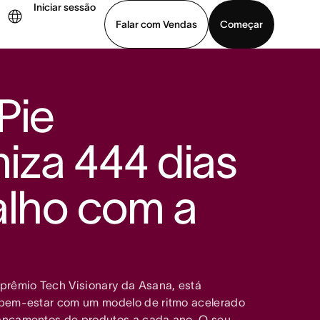
Iniciar sessão
Falar com Vendas
Começar
ja uma demonstração
Baixar o aplicativo
Pie
za 444 dias
alho com a
prêmio Tech Visionary da Asana, está
 bem-estar com um modelo de ritmo acelerado
ançamentos de produtos a cada ano. O seu