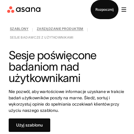
Kontakt ze sprzedażą
Rozpocznij
SZABLONY
ZARZĄDZANIE PRODUKTEM
|
|
SESJE BADAWCZE Z UŻYTKOWNIKAMI
Sesje poświęcone
badaniom nad
użytkownikami
Nie pozwól, aby wartościowe informacje uzyskane w trakcie
badań użytkowników poszły na marne. Śledź, sortuj i
wykorzystuj opinie do spełniania oczekiwań klientów przy
użyciu naszego szablonu.
Użyj szablonu