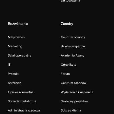
zastosowania
Rozwiązania
Zasoby
Mały biznes
Centrum pomocy
Marketing
Uzyskaj wsparcie
Dział operacyjny
Akademia Asany
IT
Certyfikaty
Produkt
Forum
Sprzedaż
Centrum zasobów
Opieka zdrowotna
Wydarzenia i webinaria
Sprzedaż detaliczna
Szablony projektów
Administracja rządowa
Sukces klienta