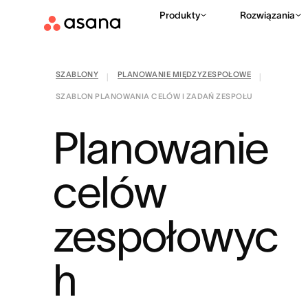
Produkty
Rozwiązania
SZABLONY
PLANOWANIE MIĘDZYZESPOŁOWE
|
|
SZABLON PLANOWANIA CELÓW I ZADAŃ ZESPOŁU
Planowanie
celów
zespołowyc
h