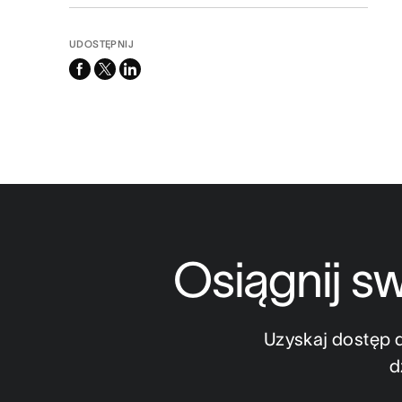
UDOSTĘPNIJ
facebook
x-
linkedin
twitter
Osiągnij s
Uzyskaj dostęp 
d