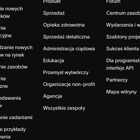
Produkt
Forum
ie nowych
Sprzedaż
Centrum zaso
ików
Opieka zdrowotna
Wydarzenia i w
nie
cyjne
Sprzedaż detaliczna
Szablony proj
zanie nowych
Administracja rządowa
Sukces klienta
w na rynek
Edukacja
Dla programist
nie zasobów
interfejs API
Przemysł wytwórczy
nie
Partnerzy
Organizacje non-profit
czne
Mapa witryny
Agencje
dodawania
w
Wszystkie zespoły
nie zadaniami
e przykłady
wania