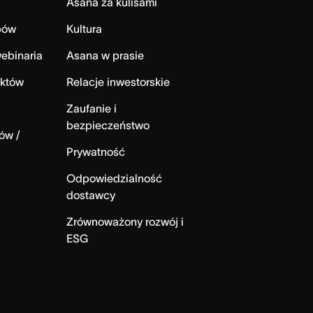
Asana za kulisami
bów
Kultura
ebinaria
Asana w prasie
ektów
Relacje inwestorskie
Zaufanie i
bezpieczeństwo
ów /
Prywatność
Odpowiedzialność
dostawcy
Zrównoważony rozwój i
ESG