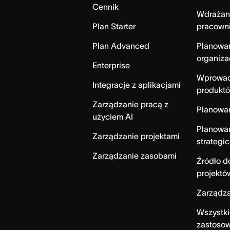
Cennik
Wdrażan
Plan Starter
pracown
Plan Advanced
Planowa
organiza
Enterprise
Wprowad
Integracje z aplikacjami
produktó
Zarządzanie pracą z
Planowa
użyciem AI
Planowa
Zarządzanie projektami
strategi
Zarządzanie zasobami
Źródło 
projektó
Zarządza
Wszystki
zastoso