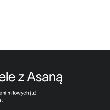
ele z Asaną
ni milowych już 
 .