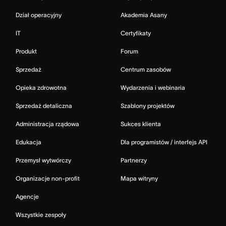
Dział operacyjny
Akademia Asany
IT
Certyfikaty
Produkt
Forum
Sprzedaż
Centrum zasobów
Opieka zdrowotna
Wydarzenia i webinaria
Sprzedaż detaliczna
Szablony projektów
Administracja rządowa
Sukces klienta
Edukacja
Dla programistów / interfejs API
Przemysł wytwórczy
Partnerzy
Organizacje non-profit
Mapa witryny
Agencje
Wszystkie zespoły