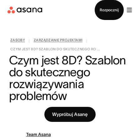
Kontakt ze sprzedażą
Rozpocznij
ZASOBY
ZARZĄDZANIE PROJEKTAMI
|
|
CZYM JEST 8D? SZABLON DO SKUTECZNEGO RO ...
Czym jest 8D? Szablon 
do skutecznego 
rozwiązywania 
problemów
Wypróbuj Asanę
Team Asana