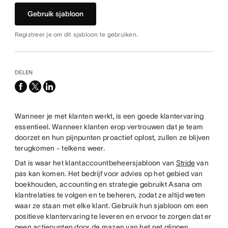
Gebruik sjabloon
Registreer je om dit sjabloon te gebruiken.
DELEN
facebook
x-
linkedin
twitter
Wanneer je met klanten werkt, is een goede klantervaring
essentieel. Wanneer klanten erop vertrouwen dat je team
doorzet en hun pijnpunten proactief oplost, zullen ze blijven
terugkomen - telkens weer.
Dat is waar het klantaccountbeheersjabloon van
Stride
van
pas kan komen. Het bedrijf voor advies op het gebied van
boekhouden, accounting en strategie gebruikt Asana om
klantrelaties te volgen en te beheren, zodat ze altijd weten
waar ze staan met elke klant. Gebruik hun sjabloon om een
positieve klantervaring te leveren en ervoor te zorgen dat er
geen actiepunten door de mazen van het net glippen.