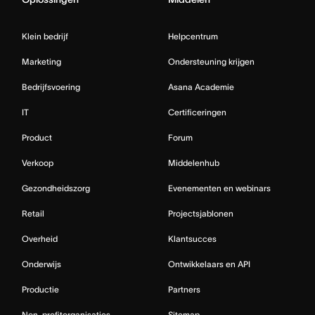
Klein bedrijf
Helpcentrum
Marketing
Ondersteuning krijgen
Bedrijfsvoering
Asana Academie
IT
Certificeringen
Product
Forum
Verkoop
Middelenhub
Gezondheidszorg
Evenementen en webinars
Retail
Projectsjablonen
Overheid
Klantsucces
Onderwijs
Ontwikkelaars en API
Productie
Partners
Non-profitorganisaties
Sitemap