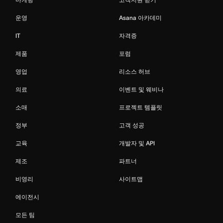
운영
Asana 아카데미
IT
자격증
제품
포럼
영업
리소스 허브
의료
이벤트 및 웨비나
소매
프로젝트 템플릿
정부
고객 성공
교육
개발자 및 API
제조
파트너
비영리
사이트맵
에이전시
모든 팀