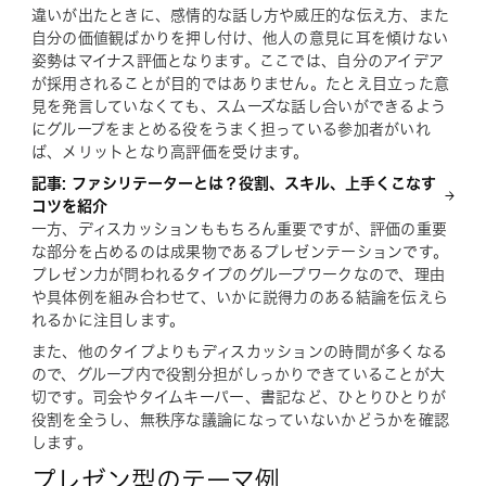
違いが出たときに、感情的な話し方や威圧的な伝え方、また
自分の価値観ばかりを押し付け、他人の意見に耳を傾けない
姿勢はマイナス評価となります。ここでは、自分のアイデア
が採用されることが目的ではありません。たとえ目立った意
見を発言していなくても、スムーズな話し合いができるよう
にグループをまとめる役をうまく担っている参加者がいれ
ば、メリットとなり高評価を受けます。
記事: ファシリテーターとは？役割、スキル、上手くこなす
コツを紹介
一方、ディスカッションももちろん重要ですが、評価の重要
な部分を占めるのは成果物であるプレゼンテーションです。
プレゼン力が問われるタイプのグループワークなので、理由
や具体例を組み合わせて、いかに説得力のある結論を伝えら
れるかに注目します。
また、他のタイプよりもディスカッションの時間が多くなる
ので、グループ内で役割分担がしっかりできていることが大
切です。司会やタイムキーパー、書記など、ひとりひとりが
役割を全うし、無秩序な議論になっていないかどうかを確認
します。
プレゼン型のテーマ例