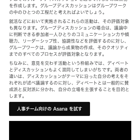
を作成します。グループディスカッションはグループワーク
の中のひとつの工程だと考えればよいでしょう。
就活などにおいて実施されるこれらの活動は、その評価対象
も異なります。グループディスカッションの場合は、議論中
に判断できる参加者一人ひとりのコミュニケーション力や傾
聴力、リーダーシップ性、協調性などを評価するのに対し、
グループワークは、議論から成果物の作成、そのクオリティ
までのすべてのプロセスが評価対象となります。
ちなみに、意見を交わす活動という枠組みでは、ディベート
とディスカッションもよく混同してしまいがちです。両者の
違いは、ディスカッションがテーマに沿った自分の考えをそ
れぞれが述べ議論するのに対し、ディベートとは一般的に賛
成派と反対派に分かれ、自分の立場を主張することを目的と
します。
人事チーム向けの Asana を試す